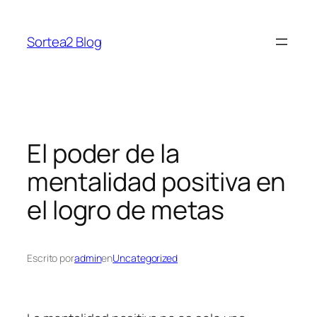
Saltar
al
Sortea2 Blog
contenido
El poder de la
mentalidad positiva en
el logro de metas
Escrito por
admin
en
Uncategorized