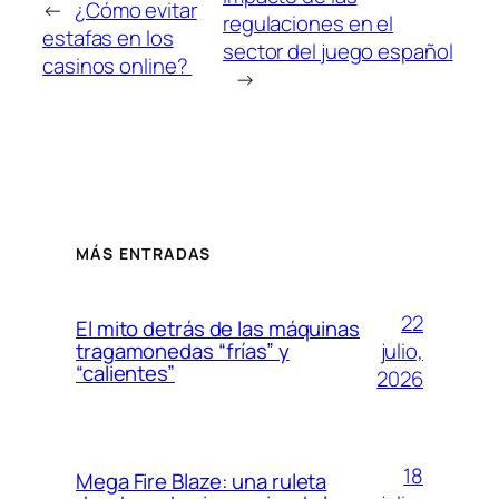
←
¿Cómo evitar
regulaciones en el
estafas en los
sector del juego español
casinos online?
→
MÁS ENTRADAS
22
El mito detrás de las máquinas
julio,
tragamonedas “frías” y
“calientes”
2026
18
Mega Fire Blaze: una ruleta