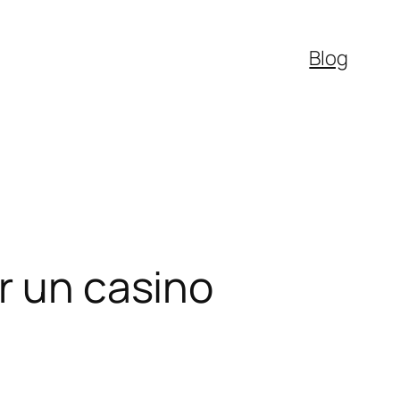
Blog
r un casino