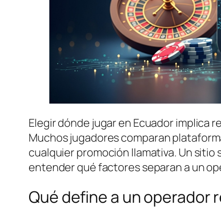
Elegir dónde jugar en Ecuador implica re
Muchos jugadores comparan platafor
cualquier promoción llamativa. Un sitio
entender qué factores separan a un op
Qué define a un operador 