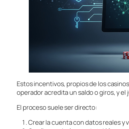
Estos incentivos, propios de los casinos
operador acredita un saldo o giros, y el
El proceso suele ser directo:
Crear la cuenta con datos reales y ve