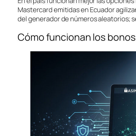
En el país funcionan mejor las opciones
Mastercard emitidas en Ecuador agilizan
del generador de números aleatorios; s
Cómo funcionan los bonos 