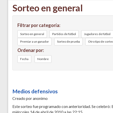
Sorteo en general
Filtrar por categoría:
Sorteo en general
Partidos de fútbol
Jugadores de fútbol
Premiar a un ganador
Sorteo de prueba
Otro tipo de sorte
Ordenar por:
Fecha
Nombre
Medios defensivos
Creado por anonimo
Este sorteo fue programado con anterioridad. Se celebró: 
miércoles 14 de abril de 2010 a las 22:15.