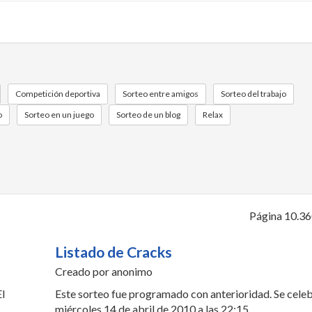
Competición deportiva
Sorteo entre amigos
Sorteo del trabajo
o
Sorteo en un juego
Sorteo de un blog
Relax
Página 10.36
Listado de Cracks
Creado por anonimo
El
Este sorteo fue programado con anterioridad. Se celeb
miércoles 14 de abril de 2010 a las 22:15.