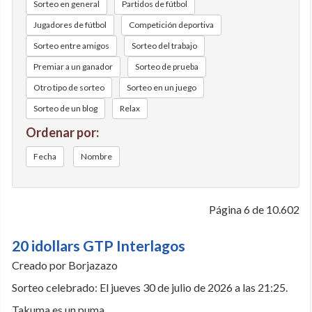
Sorteo en general
Partidos de fútbol
Jugadores de fútbol
Competición deportiva
Sorteo entre amigos
Sorteo del trabajo
Premiar a un ganador
Sorteo de prueba
Otro tipo de sorteo
Sorteo en un juego
Sorteo de un blog
Relax
Ordenar por:
Fecha
Nombre
Página 6 de 10.602
20 idollars GTP Interlagos
Creado por Borjazazo
Sorteo celebrado: El jueves 30 de julio de 2026 a las 21:25.
Takuma es un puma