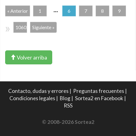
...
« Anterior
1
6
7
8
9
»
10602
Siguiente »
Volver arriba
Contacto, dudas y errores
|
Preguntas frecuentes
|
Condiciones legales
|
Blog
|
Sortea2 en Facebook
|
RSS
© 2008-2026 Sortea2