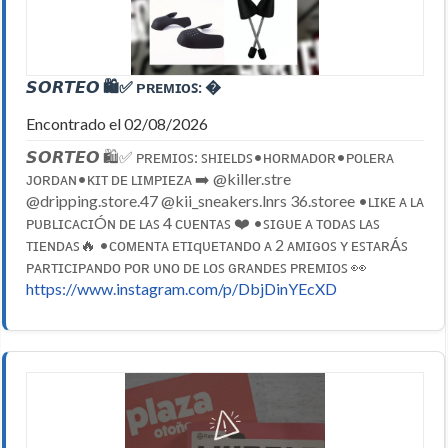
𝙎𝙊𝙍𝙏𝙀𝙊 🛍️✅ ᴘʀᴇᴍɪᴏꜱ: �
Encontrado el 02/08/2026
𝙎𝙊𝙍𝙏𝙀𝙊 🛍️✅ ᴘʀᴇᴍɪᴏꜱ: ꜱʜɪᴇʟᴅꜱ•ʜᴏʀᴍᴀᴅᴏʀ•ᴘᴏʟᴇʀᴀ
ᴊᴏʀᴅᴀɴ•ᴋɪᴛ ᴅᴇ ʟɪᴍᴘɪᴇᴢᴀ ➡️ @killer.stre
@dripping.store.47 @kii_sneakers.lnrs 36.storee •ʟɪᴋᴇ ᴀ ʟᴀ
ᴘᴜʙʟɪᴄᴀᴄɪÓɴ ᴅᴇ ʟᴀꜱ 4 ᴄᴜᴇɴᴛᴀꜱ ❤️ •ꜱɪɢᴜᴇ ᴀ ᴛᴏᴅᴀꜱ ʟᴀꜱ
ᴛɪᴇɴᴅᴀꜱ🔥 •ᴄᴏᴍᴇɴᴛᴀ ᴇᴛɪqᴜᴇᴛᴀɴᴅᴏ ᴀ 2 ᴀᴍɪɢᴏꜱ ʏ ᴇꜱᴛᴀʀÁꜱ
ᴘᴀʀᴛɪᴄɪᴘᴀɴᴅᴏ ᴘᴏʀ ᴜɴᴏ ᴅᴇ ʟᴏꜱ ɢʀᴀɴᴅᴇꜱ ᴘʀᴇᴍɪᴏꜱ 👀
https://www.instagram.com/p/DbjDinYEcXD