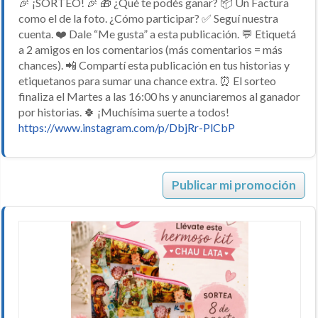
🎉 ¡SORTEO! 🎉 🎁 ¿Qué te podés ganar? 📦 Un Factura
como el de la foto. ¿Cómo participar? ✅ Seguí nuestra
cuenta. ❤️ Dale “Me gusta” a esta publicación. 💬 Etiquetá
a 2 amigos en los comentarios (más comentarios = más
chances). 📲 Compartí esta publicación en tus historias y
etiquetanos para sumar una chance extra. ⏰ El sorteo
finaliza el Martes a las 16:00 hs y anunciaremos al ganador
por historias. 🍀 ¡Muchísima suerte a todos!
https://www.instagram.com/p/DbjRr-PlCbP
Publicar mi promoción