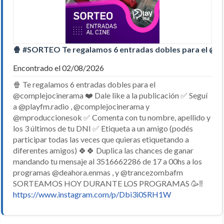
🍿 #SORTEO Te regalamos 6 entradas dobles para el @c
Encontrado el 02/08/2026
🍿 Te regalamos 6 entradas dobles para el
@complejocinerama ❤️ Dale like a la publicación ✅ Seguí
a @playfm.radio , @complejocinerama y
@mproduccionesok ✅ Comenta con tu nombre, apellido y
los 3 últimos de tu DNI ✅ Etiqueta a un amigo (podés
participar todas las veces que quieras etiquetando a
diferentes amigos) 🍀🍀 Duplica las chances de ganar
mandando tu mensaje al 3516662286 de 17 a 00hs a los
programas @deahora.enmas , y @trancezombafm
SORTEAMOS HOY DURANTE LOS PROGRAMAS 🥳‼️
https://www.instagram.com/p/Dbi3i0SRH1W