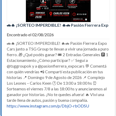
🚗🔥 ¡SORTEO IMPERDIBLE! 🔥🚗 Pasión Fierrera Exp
Encontrado el 02/08/2026
🚗🔥 ¡SORTEO IMPERDIBLE! 🔥🚗 Pasión Fierrera Expo
Cars junto a TSG Group te llevan a vivir una jornada a puro
fierro. 🎁 ¿Qué podés ganar? 🎟️ 2 Entradas Generales 🅿️ 1
Estacionamiento ¿Cómo participar? ✅ Seguí a
@tsggroupok y a @pasionfierrera_expocars 💬 Comentá
con quién vendrías 📲 Compartí esta publicación en tus
historias 📍 Domingo 9 de Agosto de 2026 📌 Complejo
Los Leones – Carlos Keen 🕐 De 13:00 a 18:00 hs ⏰
Sorteamos el viernes 7/8 a las 18:00 hs y anunciaremos al
ganador por historias. ¡No te quedes afuera! 🔥 Viví una
tarde llena de autos, pasión y buena compañía.
https://www.instagram.com/p/DbjO-rbODSU