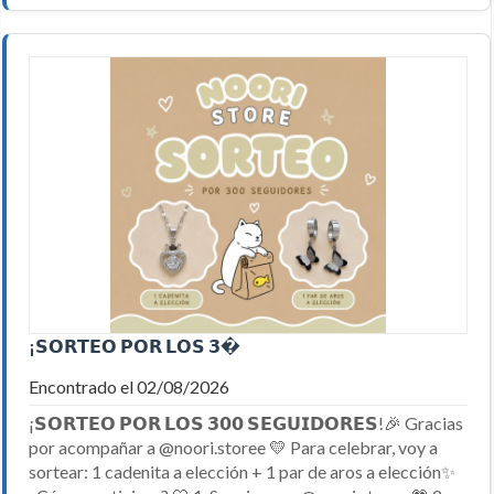
¡𝗦𝗢𝗥𝗧𝗘𝗢 𝗣𝗢𝗥 𝗟𝗢𝗦 𝟯�
Encontrado el 02/08/2026
¡𝗦𝗢𝗥𝗧𝗘𝗢 𝗣𝗢𝗥 𝗟𝗢𝗦 𝟯𝟬𝟬 𝗦𝗘𝗚𝗨𝗜𝗗𝗢𝗥𝗘𝗦!🎉 Gracias
por acompañar a @noori.storee 💛 Para celebrar, voy a
sortear: 1 cadenita a elección + 1 par de aros a elección✨