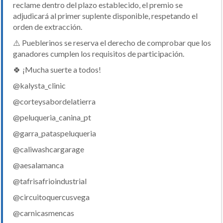
reclame dentro del plazo establecido, el premio se
adjudicará al primer suplente disponible, respetando el
orden de extracción.
⚠️ Pueblerinos se reserva el derecho de comprobar que los
ganadores cumplen los requisitos de participación.
🍀 ¡Mucha suerte a todos!
@kalysta_clinic
@corteysabordelatierra
@peluqueria_canina_pt
@garra_pataspeluqueria
@caliwashcargarage
@aesalamanca
@tafrisafrioindustrial
@circuitoquercusvega
@carnicasmencas