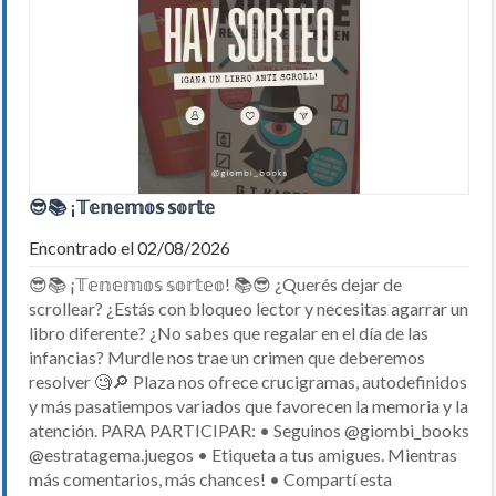
😎📚 ¡𝕋𝕖𝕟𝕖𝕞𝕠𝕤 𝕤𝕠𝕣𝕥𝕖
Encontrado el 02/08/2026
😎📚 ¡𝕋𝕖𝕟𝕖𝕞𝕠𝕤 𝕤𝕠𝕣𝕥𝕖𝕠! 📚😎 ¿Querés dejar de
scrollear? ¿Estás con bloqueo lector y necesitas agarrar un
libro diferente? ¿No sabes que regalar en el día de las
infancias? Murdle nos trae un crimen que deberemos
resolver 🧐🔎 Plaza nos ofrece crucigramas, autodefinidos
y más pasatiempos variados que favorecen la memoria y la
atención. PARA PARTICIPAR: • Seguinos @giombi_books
@estratagema.juegos • Etiqueta a tus amigues. Mientras
más comentarios, más chances! • Compartí esta