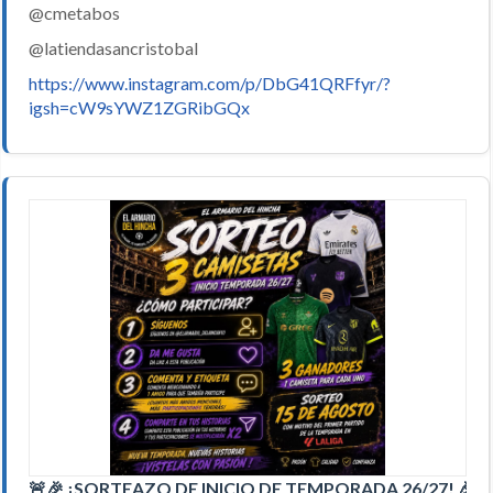
@cmetabos
@latiendasancristobal
https://www.instagram.com/p/DbG41QRFfyr/?
igsh=cW9sYWZ1ZGRibGQx
🚨🎉 ¡SORTEAZO DE INICIO DE TEMPORADA 26/27! 🎉🚨