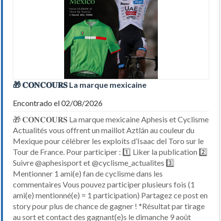
🎁 𝐂𝐎𝐍𝐂𝐎𝐔𝐑𝐒 La marque mexicaine
Encontrado el 02/08/2026
🎁 𝐂𝐎𝐍𝐂𝐎𝐔𝐑𝐒 La marque mexicaine Aphesis et Cyclisme
Actualités vous offrent un maillot Aztlán au couleur du
Mexique pour célébrer les exploits d’Isaac del Toro sur le
Tour de France. Pour participer : 1️⃣ Liker la publication 2️⃣
Suivre @aphesisport et @cyclisme_actualites 3️⃣
Mentionner 1 ami(e) fan de cyclisme dans les
commentaires Vous pouvez participer plusieurs fois (1
ami(e) mentionné(e) = 1 participation) Partagez ce post en
story pour plus de chance de gagner ! *Résultat par tirage
au sort et contact des gagnant(e)s le dimanche 9 août