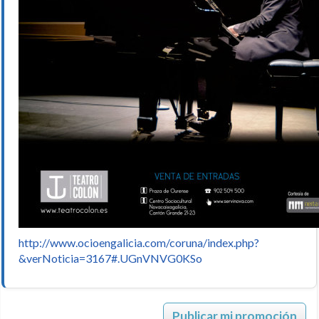
http://www.ocioengalicia.com/coruna/index.php?
&verNoticia=3167#.UGnVNVG0KSo
Publicar mi promoción