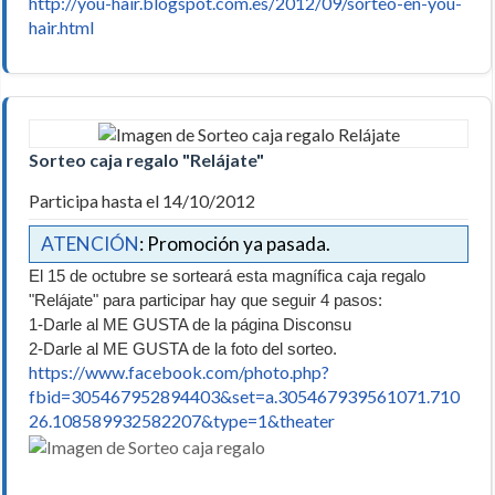
http://you-hair.blogspot.com.es/2012/09/sorteo-en-you-
hair.html
Sorteo caja regalo "Relájate"
Participa hasta el 14/10/2012
ATENCIÓN
: Promoción ya pasada.
El 15 de octubre se sorteará esta magnífica caja regalo
"Relájate" para participar hay que seguir 4 pasos:
1-Darle al ME GUSTA de la página Disconsu
2-Darle al ME GUSTA de la foto del sorteo.
https://www.facebook.com/photo.php?
fbid=305467952894403&set=a.305467939561071.710
26.108589932582207&type=1&theater