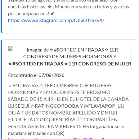
nuestras historias. 🍀 ¡Muchísima suerte a todos y gracias
por acompañarnos! 💕
https://www.instagram.com/p/DbuOJzaxvXs
⭐ #SORTEO ENTRADAS ⭐ 1ER CONGRESO DE MUJERE
Encontrado el 07/08/2026
⭐ ENTRADAS ⭐ 1ER CONGRESO DE MUJERES
HORMONAS Y EMOCIONES ESTE PRÓXIMO
SÁBADO DE 15 A 19 HS EN EL HOTEL DE LA CAÑADA
👉🏼 SEGUÍ @RATINGCORDOBA Y @FLAVIAPOP_ 👉🏼
DEJÁ TUS DATOS NOMBRE APELLIDO Y DNI 👉🏼
ETIQUETÁ CON QUIÉN IRÍAS 👉🏼 COMPARTÍ EN
HISTORIAS SORTEA VIERNES 15 HS (al ganador se le
mandara entradas con QR)