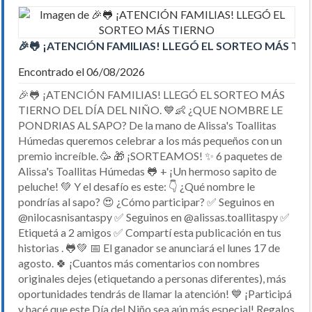
🎉🐸 ¡ATENCIÓN FAMILIAS! LLEGÓ EL SORTEO MÁS TI
Encontrado el 06/08/2026
🎉🐸 ¡ATENCIÓN FAMILIAS! LLEGÓ EL SORTEO MÁS
TIERNO DEL DÍA DEL NIÑO. 💙👶 ¿QUE NOMBRE LE
PONDRIAS AL SAPO? De la mano de Alissa's Toallitas
Húmedas queremos celebrar a los más pequeños con un
premio increíble. 🥳 🎁 ¡SORTEAMOS! ✨ 6 paquetes de
Alissa's Toallitas Húmedas 🐸 + ¡Un hermoso sapito de
peluche! 💚 Y el desafío es este: 👇 ¿Qué nombre le
pondrías al sapo? 😍 ¿Cómo participar? ✅ Seguinos en
@nilocasnisantaspy ✅ Seguinos en @alissas.toallitaspy ✅
Etiquetá a 2 amigos ✅ Compartí esta publicación en tus
historias . 🐸💚 📅 El ganador se anunciará el lunes 17 de
agosto. 🍀 ¡Cuantos más comentarios con nombres
originales dejes (etiquetando a personas diferentes), más
oportunidades tendrás de llamar la atención! 💙 ¡Participá
y hacé que este Día del Niño sea aún más especial! Regalos