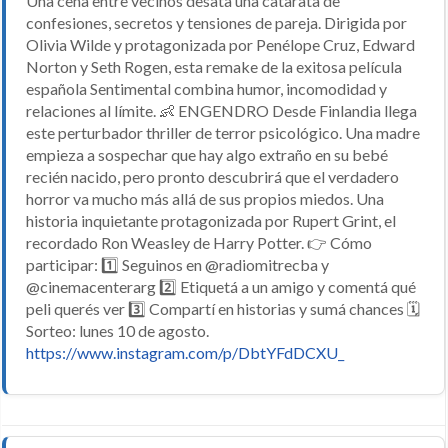
Una cena entre vecinos desata una catarata de
confesiones, secretos y tensiones de pareja. Dirigida por
Olivia Wilde y protagonizada por Penélope Cruz, Edward
Norton y Seth Rogen, esta remake de la exitosa película
española Sentimental combina humor, incomodidad y
relaciones al límite. 👶 ENGENDRO Desde Finlandia llega
este perturbador thriller de terror psicológico. Una madre
empieza a sospechar que hay algo extraño en su bebé
recién nacido, pero pronto descubrirá que el verdadero
horror va mucho más allá de sus propios miedos. Una
historia inquietante protagonizada por Rupert Grint, el
recordado Ron Weasley de Harry Potter. 👉 Cómo
participar: 1️⃣ Seguinos en @radiomitrecba y
@cinemacenterarg 2️⃣ Etiquetá a un amigo y comentá qué
peli querés ver 3️⃣ Compartí en historias y sumá chances 🗓️
Sorteo: lunes 10 de agosto.
https://www.instagram.com/p/DbtYFdDCXU_