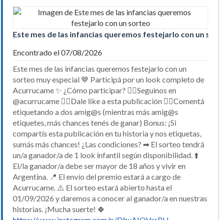
Este mes de las infancias queremos festejarlo con un sor
Encontrado el 07/08/2026
Este mes de las infancias queremos festejarlo con un
sorteo muy especial 🤎 Participá por un look completo de
Acurrucame ✨ ¿Cómo participar? 👉🏼Seguinos en
@acurrucame 👉🏼Dale like a esta publicación 👉🏼Comentá
etiquetando a dos amig@s (mientras más amig@s
etiquetes, más chances tenés de ganar) Bonus: ¡Si
compartís esta publicación en tu historia y nos etiquetas,
sumás más chances! ¿Las condiciones? ➡ El sorteo tendrá
un/a ganador/a de 1 look infantil según disponibilidad. ⬆️
El/la ganador/a debe ser mayor de 18 años y vivir en
Argentina. 📍 El envío del premio estará a cargo de
Acurrucame. ⚠️ El sorteo estará abierto hasta el
01/09/2026 y daremos a conocer al ganador/a en nuestras
historias. ¡Mucha suerte! 🍀
https://www.instagram.com/p/DbuAIQVssPH