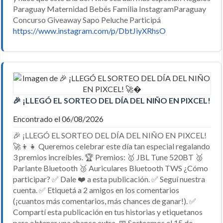
Paraguay Maternidad Bebés Familia InstagramParaguay
Concurso Giveaway Sapo Peluche Participá
https://www.instagram.com/p/DbtJiyXRhsO
🎉 ¡LLEGÓ EL SORTEO DEL DÍA DEL NIÑO EN PIXCEL! 
Encontrado el 06/08/2026
🎉 ¡LLEGÓ EL SORTEO DEL DÍA DEL NIÑO EN PIXCEL!
🚀👦👧 Queremos celebrar este día tan especial regalando
3 premios increíbles. 🏆 Premios: 🥇 JBL Tune 520BT 🥈
Parlante Bluetooth 🥉 Auriculares Bluetooth TWS ¿Cómo
participar? ✅ Dale ❤️ a esta publicación. ✅ Seguí nuestra
cuenta. ✅ Etiquetá a 2 amigos en los comentarios
(¡cuantos más comentarios, más chances de ganar!). ✅
Compartí esta publicación en tus historias y etiquetanos
para obtener una chance extra. 📅 Sorteamos el 15 de