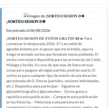
¡𝐒𝐎𝐑𝐓𝐄𝐎 𝐒𝐄𝐒𝐈𝐎́𝐍 𝐃�
Encontrado el 06/08/2026
¡𝐒𝐎𝐑𝐓𝐄𝐎 𝐒𝐄𝐒𝐈𝐎́𝐍 𝐃𝐄 𝐅𝐎𝐓𝐎𝐒 𝐆𝐑𝐀𝐓𝐈𝐒! 📸🔥 Para
comenzar la temporada 2026-27 y en señal de
agradecimiento por el apoyo que me brindáis, aquí os
traigo el ansiado sorteo que llevabais meses pidiendo. El
sorteo solo estará disponible para las provincias de Cádiz,
Málaga y Sevilla. En caso de que seas de fuera de esas
zonas pero juegues ahí algún partido, podrías usarlo. El
sorteo es para cualquier tipo de evento de una duración
aproximada de 0-3 horas (partidos, sesiones individuales,
etc.). Requisitos para participar: - Sígueme en
@joselefotografia y @joseleview. - Da me gusta y
republica esta publicación. - Comparte esta publicación
en tus historias. - Menciona a una persona en los
comentarios (cuántos más comentarios hagas, mejor; de