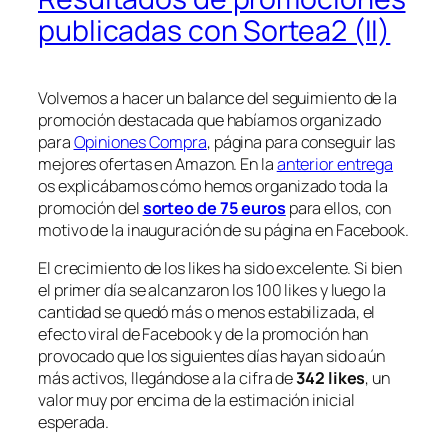
publicadas con Sortea2 (II)
Volvemos a hacer un balance del seguimiento de la
promoción destacada que habíamos organizado
para
Opiniones Compra
, página para conseguir las
mejores ofertas en Amazon. En la
anterior entrega
os explicábamos cómo hemos organizado toda la
promoción del
sorteo de 75 euros
para ellos, con
motivo de la inauguración de su página en Facebook.
El crecimiento de los likes ha sido excelente. Si bien
el primer día se alcanzaron los 100 likes y luego la
cantidad se quedó más o menos estabilizada, el
efecto viral de Facebook y de la promoción han
provocado que los siguientes días hayan sido aún
más activos, llegándose a la cifra de
342 likes
, un
valor muy por encima de la estimación inicial
esperada.