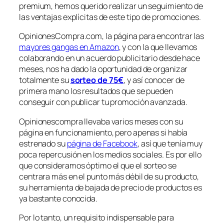
premium, hemos querido realizar un seguimiento de
las ventajas explícitas de este tipo de promociones.
OpinionesCompra.com, la página para encontrar las
mayores gangas en Amazon
, y con la que llevamos
colaborando en un acuerdo publicitario desde hace
meses, nos ha dado la oportunidad de organizar
totalmente su
sorteo de 75€
, y así conocer de
primera mano los resultados que se pueden
conseguir con publicar tu promoción avanzada.
Opinionescompra llevaba varios meses con su
página en funcionamiento, pero apenas si había
estrenado su
página de Facebook
, así que tenía muy
poca repercusión en los medios sociales. Es por ello
que consideramos óptimo el que el sorteo se
centrara más en el punto más débil de su producto,
su herramienta de bajada de precio de productos es
ya bastante conocida.
Por lo tanto, un requisito indispensable para