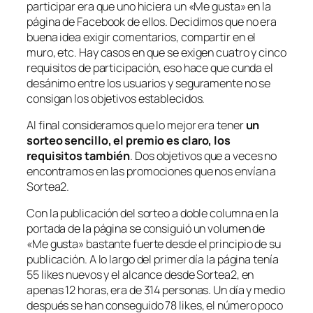
participar era que uno hiciera un «Me gusta» en la
página de Facebook de ellos. Decidimos que no era
buena idea exigir comentarios, compartir en el
muro, etc. Hay casos en que se exigen cuatro y cinco
requisitos de participación, eso hace que cunda el
desánimo entre los usuarios y seguramente no se
consigan los objetivos establecidos.
Al final consideramos que lo mejor era tener
un
sorteo sencillo, el premio es claro, los
requisitos también
. Dos objetivos que a veces no
encontramos en las promociones que nos envían a
Sortea2.
Con la publicación del sorteo a doble columna en la
portada de la página se consiguió un volumen de
«Me gusta» bastante fuerte desde el principio de su
publicación. A lo largo del primer día la página tenía
55 likes nuevos y el alcance desde Sortea2, en
apenas 12 horas, era de 314 personas. Un día y medio
después se han conseguido 78 likes, el número poco