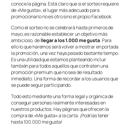
conoce la página. Está claro que si el sorteo requiere
de «Me gusta», el lugar más adecuado para
promocionarlo no es otro sino el propio Facebook.
Como el sorteo no se celebrará hasta primeros de
mayo, es razonable establecer un objetivo más
ambicioso, de
llegar a los 1.000 me gusta
. Para
ello lo que haremos será volver a mostrar en portada
la promoción, una vez haya pasado bastante tiempo.
Es una utilidad que estamos planteando incluir
también para todos aquellos que contraten una
promoción premium que no sea de resultado
inmediato. Una forma de recordar a los usuarios que
se puede seguir participando.
Todo esto mediante una forma legal y orgánica de
conseguir personas realmente interesadas en
nuestros productos. Hay páginas que ofrecen la
compra de «Me gusta» a la carta. ¡Podrías tener
hasta 100.000 me gusta!