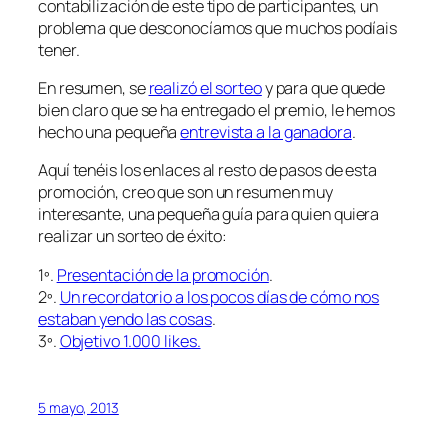
contabilización de este tipo de participantes, un
problema que desconocíamos que muchos podíais
tener.
En resumen, se
realizó el sorteo
y para que quede
bien claro que se ha entregado el premio, le hemos
hecho una pequeña
entrevista a la ganadora
.
Aquí tenéis los enlaces al resto de pasos de esta
promoción, creo que son un resumen muy
interesante, una pequeña guía para quien quiera
realizar un sorteo de éxito:
1º.
Presentación de la promoción
.
2º.
Un recordatorio a los pocos días de cómo nos
estaban yendo las cosas
.
3º.
Objetivo 1.000 likes.
5 mayo, 2013