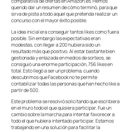
comparativa de ofertas en Amazon.es. Hemos
querido dar un resumen de cómo terminó, para que
sirva de pista a todo aquel que pretenda realizar un
concurso con el mayor éxito posible.
La idea inicial era conseguir tantos likes como fuera
posible. Sin embargo las expectativas eran
modestas, con llegar a 200 hubiera sido un
resultado más que positivo. Al estar bastante bien
gestionada y enlazada en medios de sorteos, se
consiguió una enorme participación, 756 likes en
total. Esto llegó a ser un problema, cuando
descubrimos que Facebook no te permite
contabilizar todas las personas que han hecho like a
partir de 500.
Este problema se resolvió solicitando que escribiera
en el muro todo el que quisiera participar. Fue un
cambio sobre la marcha para intentar favorecer a
todo el que hubiera intentado participar. Estamos
trabajando en una solución para facilitar la