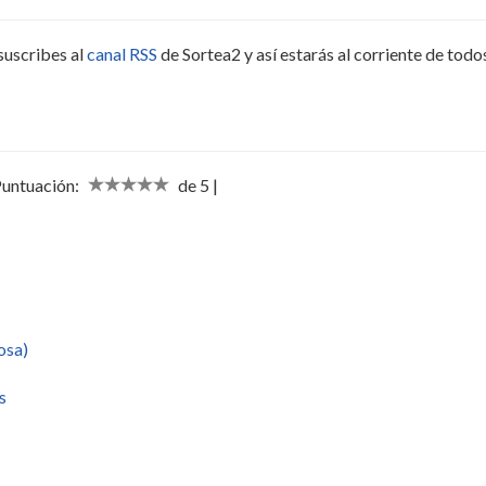
suscribes al
canal RSS
de Sortea2 y así estarás al corriente de todo
Puntuación:
de 5 |
osa)
s