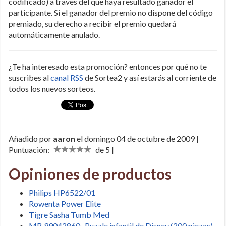
codificado) a través del que haya resultado ganador el
participante. Si el ganador del premio no dispone del código
premiado, su derecho a recibir el premio quedará
automáticamente anulado.
¿Te ha interesado esta promoción? entonces por qué no te
suscribes al
canal RSS
de Sortea2 y así estarás al corriente de
todos los nuevos sorteos.
Añadido por
aaron
el domingo 04 de octubre de 2009 |
Puntuación:
de 5 |
Opiniones de productos
Philips HP6522/01
Rowenta Power Elite
Tigre Sasha Tumb Med
MB 99042860- Puzzle infantil de Disney (200 piezas)