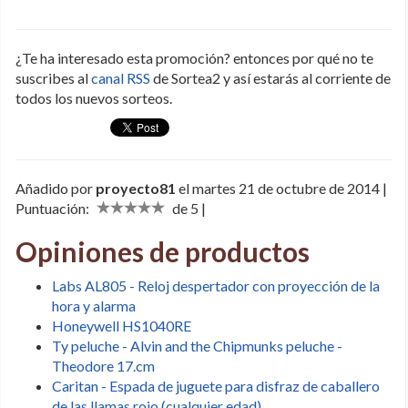
¿Te ha interesado esta promoción? entonces por qué no te
suscribes al
canal RSS
de Sortea2 y así estarás al corriente de
todos los nuevos sorteos.
Añadido por
proyecto81
el martes 21 de octubre de 2014 |
Puntuación:
de 5 |
Opiniones de productos
Labs AL805 - Reloj despertador con proyección de la
hora y alarma
Honeywell HS1040RE
Ty peluche - Alvin and the Chipmunks peluche -
Theodore 17.cm
Caritan - Espada de juguete para disfraz de caballero
de las llamas rojo (cualquier edad)