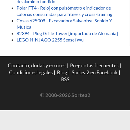
de aluminio fundido
Polar FT4 - Reloj con pulsómetro e indicador de
calorías consumidas para fitness y cross-training
Cosas 625008 - Excavadora Salvaobst. Sonido Y
Musica
82394 - Plug Grille Tower [importado de Alemania]
LEGO NINJAGO 2255 Sensei Wu
Contacto, dudas y errores
|
Preguntas frecuentes
|
Condiciones legales
|
Blog
|
Sortea2 en Facebook
|
RSS
© 2008-2026 Sortea2