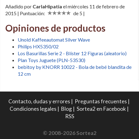
Añadido por
CarlaHipatia
el miércoles 11 de febrero de
2015 | Puntuación:
de 5 |
Opiniones de productos
Unold Kaffeeautomat Silver Wave
Philips HX5350/02
Los Basurillas Serie 2 - Blíster 12 Figuras (aleatorio)
Plan Toys Juguete (PLN-53530)
bebitoy by KNORR 10022 - Bola de bebé blandita de
12 cm
Contacto, dudas y errores
|
Preguntas frecuentes
|
Condiciones legales
|
Blog
|
Sortea2 en Facebook
|
RSS
© 2008-2026 Sortea2