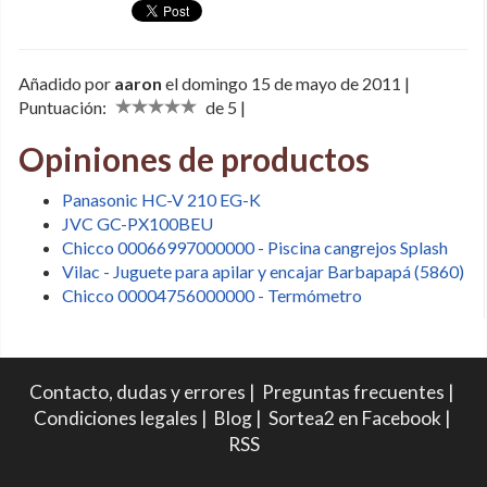
Añadido por
aaron
el domingo 15 de mayo de 2011 |
Puntuación:
de 5 |
Opiniones de productos
Panasonic HC-V 210 EG-K
JVC GC-PX100BEU
Chicco 00066997000000 - Piscina cangrejos Splash
Vilac - Juguete para apilar y encajar Barbapapá (5860)
Chicco 00004756000000 - Termómetro
Contacto, dudas y errores
|
Preguntas frecuentes
|
Condiciones legales
|
Blog
|
Sortea2 en Facebook
|
RSS