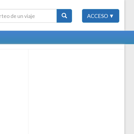
ACCESO ▼
!