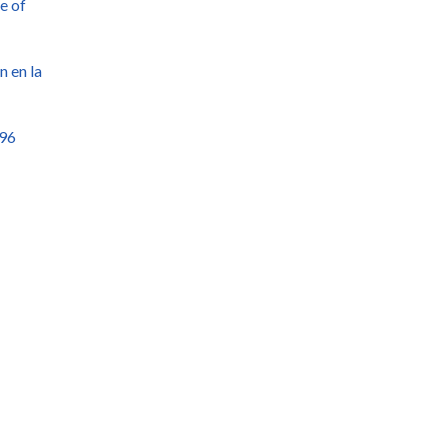
e of
 en la
(96