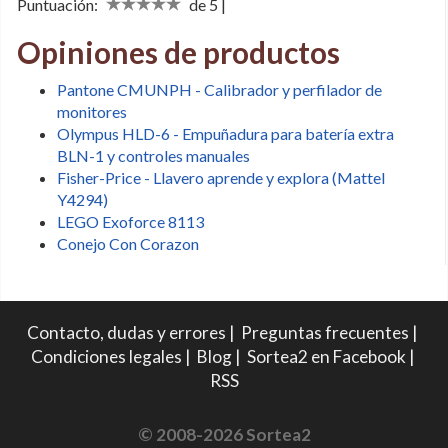
Puntuación:
de 5 |
Opiniones de productos
Pantone CMUNPH - Calibrador y perfilador de
monitores
Olympus HLD-6 - Empuñadura para batería extra
BLN-1 y controles manuales
Fisher-Price - Llavero aprende y explora (Mattel
Y4294)
LEGO Exoforce 8113
Conejo Con Corazon
Contacto, dudas y errores
|
Preguntas frecuentes
|
Condiciones legales
|
Blog
|
Sortea2 en Facebook
|
RSS
© 2008-2026 Sortea2