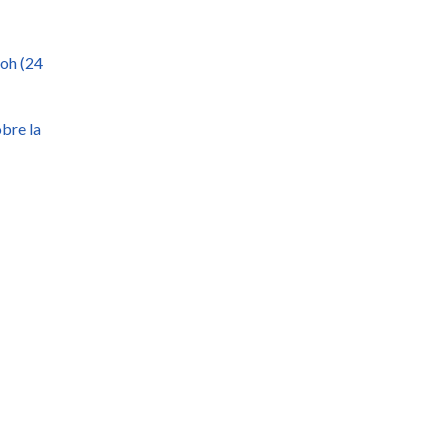
ooh (24
bre la