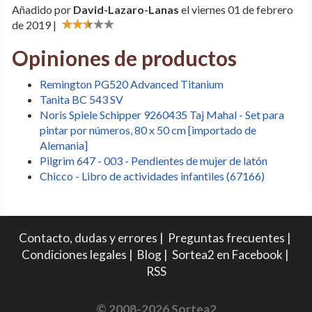
Añadido por
David-Lazaro-Lanas
el viernes 01 de febrero
de 2019 |
Opiniones de productos
Remington PG520 Advanced Titanium
Tanita BC 543 SV
Noris Spiele Schipper 9260435 Taj Mahal - Set para
pintar por números, 80 x 50 cm [importado de
Alemania]
Pilgrim 647 - 003 - Pendientes de mujer de latón
Chicco - Libro de actividades infantiles (67166)
Contacto, dudas y errores
|
Preguntas frecuentes
|
Condiciones legales
|
Blog
|
Sortea2 en Facebook
|
RSS
© 2008-2026 Sortea2