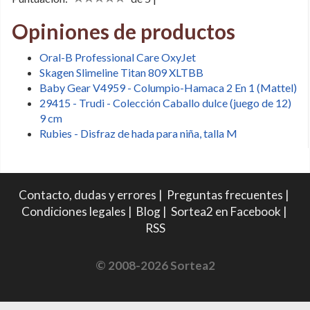
Opiniones de productos
Oral-B Professional Care OxyJet
Skagen Slimeline Titan 809 XLTBB
Baby Gear V4959 - Columpio-Hamaca 2 En 1 (Mattel)
29415 - Trudi - Colección Caballo dulce (juego de 12)
9 cm
Rubies - Disfraz de hada para niña, talla M
Contacto, dudas y errores
|
Preguntas frecuentes
|
Condiciones legales
|
Blog
|
Sortea2 en Facebook
|
RSS
© 2008-2026 Sortea2