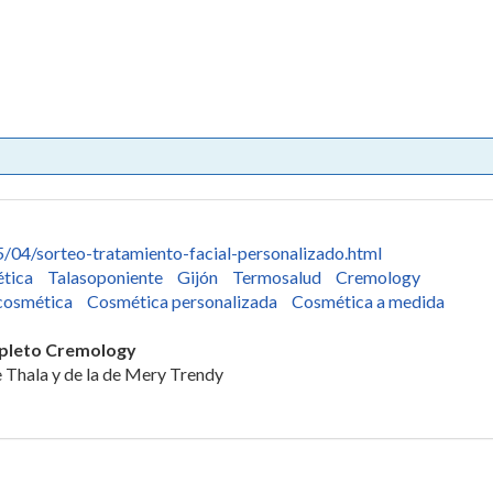
/04/sorteo-tratamiento-facial-personalizado.html
ética
Talasoponiente
Gijón
Termosalud
Cremology
osmética
Cosmética personalizada
Cosmética a medida
mpleto Cremology
de Thala y de la de Mery Trendy