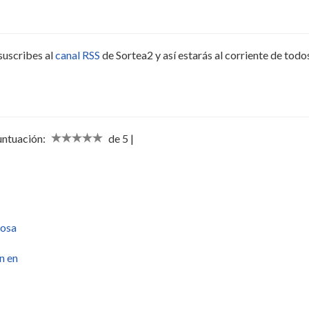
suscribes al
canal RSS
de Sortea2 y así estarás al corriente de todo
Puntuación:
de 5 |
rosa
n en