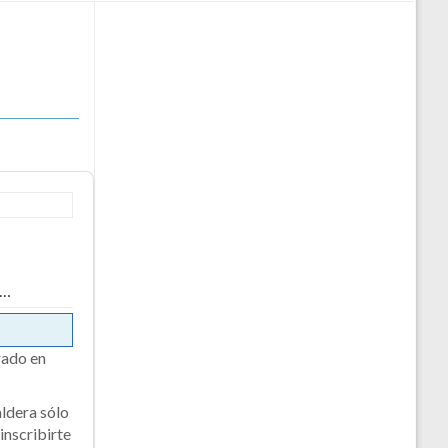
 …
rado en
ldera sólo
 inscribirte