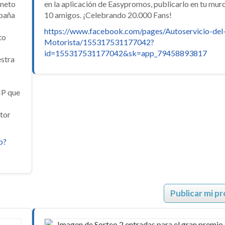
lmeto
en la aplicación de Easypromos, publicarlo en tu muro 
spaña
10 amigos. ¡Celebrando 20.000 Fans!
https://www.facebook.com/pages/Autoservicio-del
to
Motorista/155317531177042?
id=155317531177042&sk=app_79458893817
estra
IP que
tor
p?
Publicar mi p