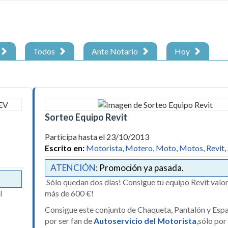
Todos
Ante Notario
Hoy
Sorteo Equipo Revit
Participa hasta el 23/10/2013
Escrito en:
Motorista
,
Motero
,
Moto
,
Motos
,
Revit
,
ATENCIÓN
: Promoción ya pasada.
Sólo quedan dos días! Consigue tu equipo Revit valo
l
más de 600 €!
Consigue este conjunto de Chaqueta, Pantalón y Espa
por ser fan de
Autoservicio del Motorista
,sólo por