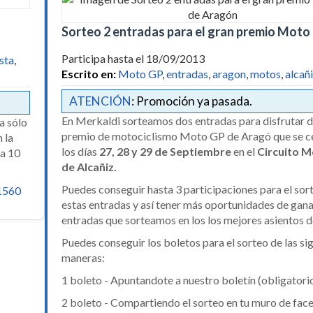
Sorteo 2 entradas para el gran premio Mot
Participa hasta el 18/09/2013
sta
,
Escrito en:
Moto GP
,
entradas
,
aragon
,
motos
,
alcañ
ATENCIÓN
: Promoción ya pasada.
En Merkaldi sorteamos dos entradas para disfrutar d
a sólo
premio de motociclismo Moto GP de Aragó que se c
n la
los días
27, 28 y 29 de Septiembre
en el
Circuito M
 a 10
de Alcañiz.
Puedes conseguir hasta 3 participaciones para el sor
1560
estas entradas y así tener más oportunidades de gana
entradas que sorteamos en los los mejores asientos de
Puedes conseguir los boletos para el sorteo de las si
maneras:
1 boleto - Apuntandote a nuestro boletín (obligatori
2 boleto - Compartiendo el sorteo en tu muro de fa