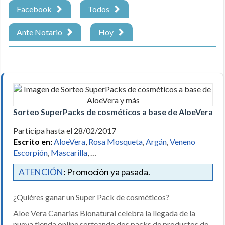
Facebook
Todos
Ante Notario
Hoy
Sorteo SuperPacks de cosméticos a base de AloeVera y 
Participa hasta el 28/02/2017
Escrito en:
AloeVera
,
Rosa Mosqueta
,
Argán
,
Veneno
Escorpión
,
Mascarilla
, …
ATENCIÓN
: Promoción ya pasada.
¿Quiéres ganar un Super Pack de cosméticos?
Aloe Vera Canarias Bionatural celebra la llegada de la
nueva tienda online sorteando dos packs de productos de