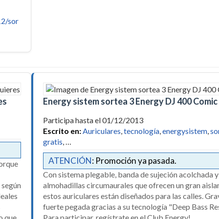
12/sor
es
Energy sistem sortea 3 Energy DJ 400 Comic
Participa hasta el 01/12/2013
Escrito en:
Auriculares
,
tecnología
,
energysistem
,
so
gratis
, …
ATENCIÓN
: Promoción ya pasada.
porque
Con sistema plegable, banda de sujeción acolchada y
, según
almohadillas circumaurales que ofrecen un gran aisla
deales
estos auriculares están diseñados para las calles. Gr
s
fuerte pegada gracias a su tecnología "Deep Bass Re
go que
Para participar, regístrate en el Club Energy!