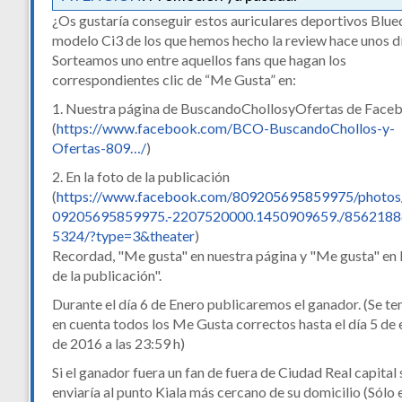
¿Os gustaría conseguir estos auriculares deportivos Blue
modelo Ci3 de los que hemos hecho la review hace unos d
Sorteamos uno entre aquellos fans que hagan los
correspondientes clic de “Me Gusta” en:
1. Nuestra página de BuscandoChollosyOfertas de Face
(
https://www.facebook.com/BCO-BuscandoChollos-y-
Ofertas-809…/
)
2. En la foto de la publicación
(
https://www.facebook.com/809205695859975/photos
09205695859975.-2207520000.1450909659./856218
5324/?type=3&theater
)
Recordad, "Me gusta" en nuestra página y "Me gusta" en 
de la publicación".
Durante el día 6 de Enero publicaremos el ganador. (Se te
en cuenta todos los Me Gusta correctos hasta el día 5 de
de 2016 a las 23:59 h)
Si el ganador fuera un fan de fuera de Ciudad Real capital 
enviaría al punto Kiala más cercano de su domicilio (Sólo 