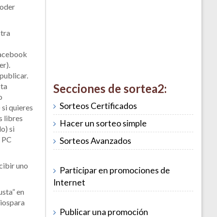
poder
stra
Facebook
er).
publicar.
sta
Secciones de sortea2:
o
Sorteos Certificados
si quieres
 libres
Hacer un sorteo simple
o) si
r PC
Sorteos Avanzados
ecibir uno
Participar en promociones de
Internet
sta” en
miospara
Publicar una promoción