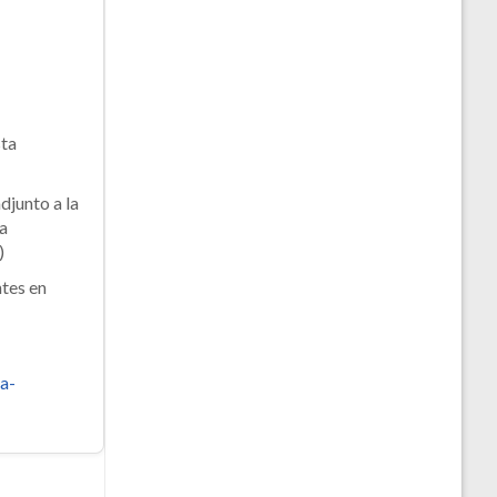
sta
djunto a la
/a
)
ntes en
a-