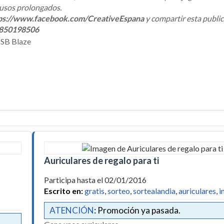
 usos prolongados.
ps://www.facebook.com/CreativeEspana
y compartir esta publi
0850198506
Auriculares de regalo para ti
Participa hasta el 02/01/2016
Escrito en:
gratis
,
sorteo
,
sortealandia
,
auriculares
,
i
ATENCIÓN
: Promoción ya pasada.