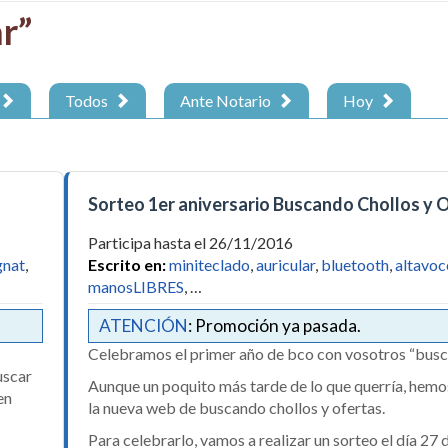
r”
Todos
Ante Notario
Hoy
Sorteo 1er aniversario Buscando Chollos y 
Participa hasta el 26/11/2016
gnat
,
Escrito en:
miniteclado
,
auricular
,
bluetooth
,
altavoc
manosLIBRES
, …
ATENCIÓN
: Promoción ya pasada.
Celebramos el primer año de bco con vosotros “bus
uscar
Aunque un poquito más tarde de lo que querría, hemo
en
la nueva web de buscando chollos y ofertas.
Para celebrarlo, vamos a realizar un sorteo el día 27 