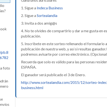
Gana unos auriculares
dio
1. Sigue a
Indeca Business
ías?
2. Sigue a
Sortealandia
3. Invita a dos amig@s
book
4. No te olvides de compartirlo y dar a me gusta en e
publicación.
5. Inscribete en este sorteo rellenando el formulario a
publicación de nuestra web, y así si resultas ganador
/pb.8
podremos avisarte por correo electrónico. (Opcional
86782
Recuerda que solo es válido para las personas reside
ESPAÑA.
la foto
El ganador será publicado el 3 de Enero.
ndrán
http://www.sortealandia.com/2015/12/sorteo-indec
 enero
business.html
se
envíos