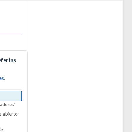
Ofertas
es
,
cadores”
s abierto
de