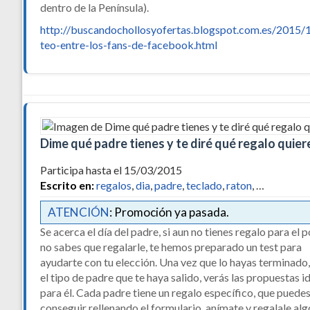
dentro de la Península).
http://buscandochollosyofertas.blogspot.com.es/2015/
teo-entre-los-fans-de-facebook.html
Dime qué padre tienes y te diré qué regalo quier
Participa hasta el 15/03/2015
Escrito en:
regalos
,
dia
,
padre
,
teclado
,
raton
, …
ATENCIÓN
: Promoción ya pasada.
Se acerca el día del padre, si aun no tienes regalo para el 
no sabes que regalarle, te hemos preparado un test para
ayudarte con tu elección. Una vez que lo hayas terminado
el tipo de padre que te haya salido, verás las propuestas i
para él. Cada padre tiene un regalo específico, que puede
conseguir rellenando el formulario, anímate y regalale al