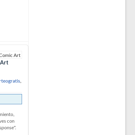
 Art
rteogratis
,
miento,
aves con
sponse".