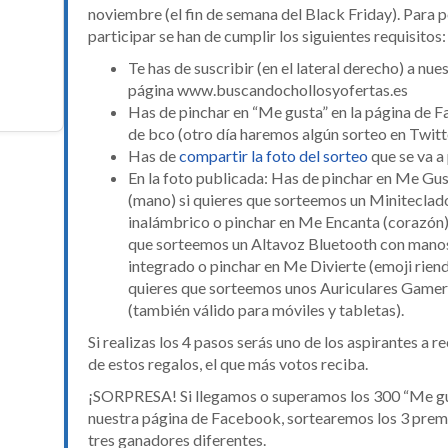
noviembre (el fin de semana del Black Friday). Para 
participar se han de cumplir los siguientes requisitos:
Te has de suscribir (en el lateral derecho) a nue
página www.buscandochollosyofertas.es
Has de pinchar en “Me gusta” en la página de 
de bco (otro día haremos algún sorteo en Twitt
Has de
compartir la foto del sorteo
que se va a 
En la foto publicada: Has de pinchar en Me Gu
(mano) si quieres que sorteemos un Miniteclad
inalámbrico o pinchar en Me Encanta (corazón) 
que sorteemos un Altavoz Bluetooth con manos
integrado o pinchar en Me Divierte (emoji riend
quieres que sorteemos unos Auriculares Game
(también válido para móviles y tabletas).
Si realizas los 4 pasos serás uno de los aspirantes a r
de estos regalos, el que más votos reciba.
¡SORPRESA! Si llegamos o superamos los 300 “Me gu
nuestra página de Facebook, sortearemos los 3 pre
tres ganadores diferentes.