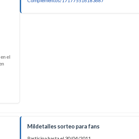
Complementos/171775516183687
en el
en
Mildetalles sorteo para fans
Participa hasta el 30/04/2011