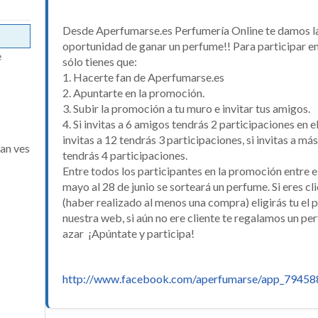
Desde Aperfumarse.es Perfumería Online te damos l
oportunidad de ganar un perfume!! Para participar en
e
sólo tienes que:
1. Hacerte fan de Aperfumarse.es
2. Apuntarte en la promoción.
3. Subir la promoción a tu muro e invitar tus amigos.
4. Si invitas a 6 amigos tendrás 2 participaciones en el
invitas a 12 tendrás 3 participaciones, si invitas a má
fan ves
tendrás 4 participaciones.
Entre todos los participantes en la promoción entre e
mayo al 28 de junio se sorteará un perfume. Si eres cl
(haber realizado al menos una compra) eligirás tu el
nuestra web, si aún no ere cliente te regalamos un pe
azar ¡Apúntate y participa!
http://www.facebook.com/aperfumarse/app_7945