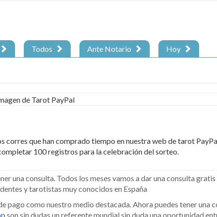
Todos
Ante Notario
Hoy
los corres que han comprado tiempo en nuestra web de tarot PayPal
ompletar 100 registros para la celebración del sorteo.
ener una consulta. Todos los meses vamos a dar una consulta gratis
identes y tarotistas muy conocidos en España
a de pago como nuestro medio destacada. Ahora puedes tener una c
op
son sin dudas un referente mundial sin duda una oportunidad ent