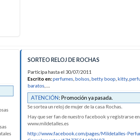
SORTEO RELOJ DE ROCHAS
Participa hasta el 30/07/2011
Escrito en:
perfumes
,
bolsos
,
betty boop
,
kitty
,
perf
baratos
, …
ATENCIÓN
: Promoción ya pasada.
Se sortea un reloj de mujer de la casa Rochas.
osas
Hay que ser fan de nuestro facebook y registrarse en
www.mildetalles.es
osas
utales
http://www.facebook.com/pages/Mildetalles-Perfu