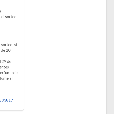
a
 el sorteo
 sorteo, si
s de 20
l 29 de
ientes
 perfume de
rfume al
8893817