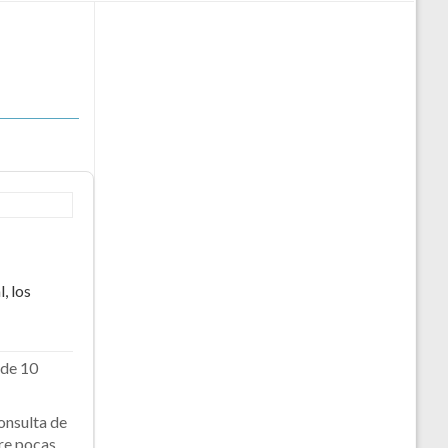
, los
 de 10
onsulta de
re pocas.