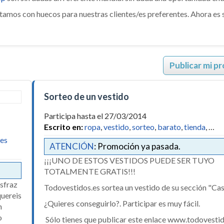
amos con huecos para nuestras clientes/es preferentes. Ahora es s
Publicar mi p
Sorteo de un vestido
Participa hasta el 27/03/2014
Escrito en:
ropa
,
vestido
,
sorteo
,
barato
,
tienda
, …
ces
ATENCIÓN
: Promoción ya pasada.
¡¡¡UNO DE ESTOS VESTIDOS PUEDE SER TUYO
TOTALMENTE GRATIS!!!
sfraz
Todovestidos.es sortea un vestido de su sección "Cas
quereis
¿Quieres conseguirlo?. Participar es muy fácil.
n
o
Sólo tienes que publicar este enlace www.todovestid