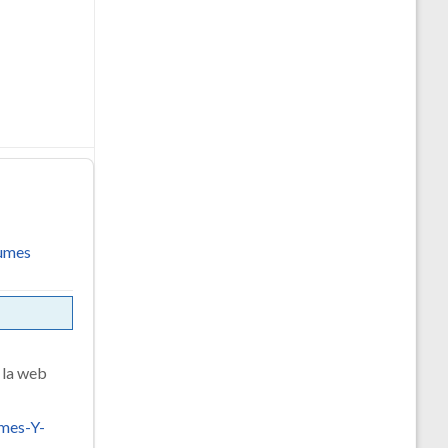
umes
 la web
mes-Y-