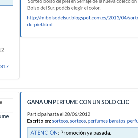
Sorteo bolso de piel en Serraje de la nueva colección
Bolso del Sur, podéis elegir el color.
http://mibolsodelsur.blogspot.com.es/2013/04/sort
de-piel.html
 12
3817
GANA UN PERFUME CON UN SOLO CLIC
Participa hasta el 28/06/2012
fume
Escrito en:
sorteos
,
sorteos
,
perfumes baratos
,
perf
ATENCIÓN
: Promoción ya pasada.