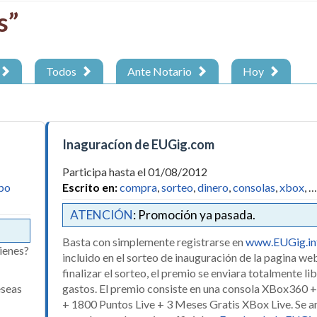
s”
Todos
Ante Notario
Hoy
Inaguracíon de EUGig.com
Participa hasta el 01/08/2012
po
Escrito en:
compra
,
sorteo
,
dinero
,
consolas
,
xbox
, …
ATENCIÓN
: Promoción ya pasada.
Basta con simplemente registrarse en
www.EUGig.in
ienes?
incluido en el sorteo de inauguración de la pagina we
finalizar el sorteo, el premio se enviara totalmente li
eseas
gastos. El premio consiste en una consola XBox360 +
+ 1800 Puntos Live + 3 Meses Gratis XBox Live. Se an