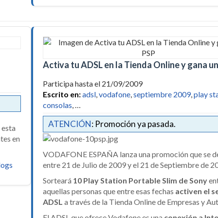
Activa tu ADSL en la Tienda Online y gana u
Participa hasta el 21/09/2009
Escrito en:
adsl
,
vodafone
,
septiembre 2009
,
play st
consolas
, …
ATENCIÓN
: Promoción ya pasada.
 esta
ntes en
VODAFONE ESPAÑA lanza una promoción que se de
logs
entre 21 de Julio de 2009 y el 21 de Septiembre de 2
Sorteará
10 Play Station Portable Slim de Sony
en
aquellas personas que entre esas fechas
activen el s
ADSL
a través de la Tienda Online de Empresas y A
El ADSL que ofrece Vodafone es una
conexión a Int