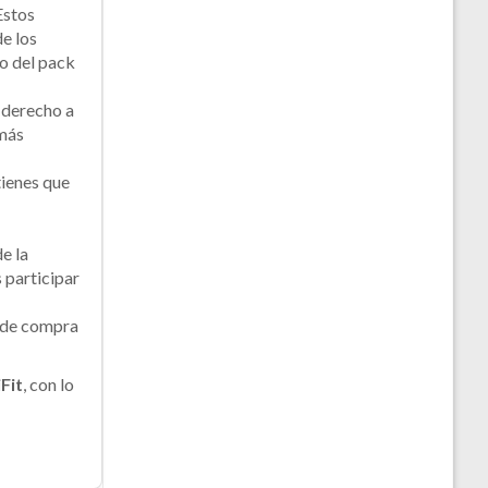
Estos
de los
so del pack
a derecho a
 más
tienes que
de la
 participar
t de compra
Fit
, con lo