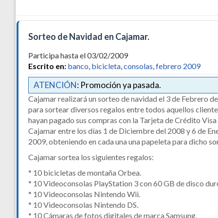
Sorteo de Navidad en Cajamar.
Participa hasta el 03/02/2009
Escrito en:
banco
,
bicicleta
,
consolas
,
febrero 2009
ATENCIÓN
: Promoción ya pasada.
Cajamar realizará un sorteo de navidad el 3 de Febrero d
para sortear diversos regalos entre todos aquellos client
hayan pagado sus compras con la Tarjeta de Crédito Visa
Cajamar entre los días 1 de Diciembre del 2008 y 6 de En
2009, obteniendo en cada una una papeleta para dicho so
Cajamar sortea los siguientes regalos:
* 10 bicicletas de montaña Orbea.
* 10 Videoconsolas PlayStation 3 con 60 GB de disco dur
* 10 Videoconsolas Nintendo Wii.
* 10 Videoconsolas Nintendo DS.
* 10 Cámaras de fotos digitales de marca Samsung.