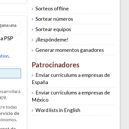
Sorteos offline
Sortear números
Sortear equipos
na PSP
¡Respóndeme!
Generar momentos ganadores
ation
,
Patrocinadores
Enviar currículums a empresas de
España
sarrollará
Enviar currículums a empresas de
009.
México
tre todas
Word lists in English
ervicio de
utónomos.
ernet de