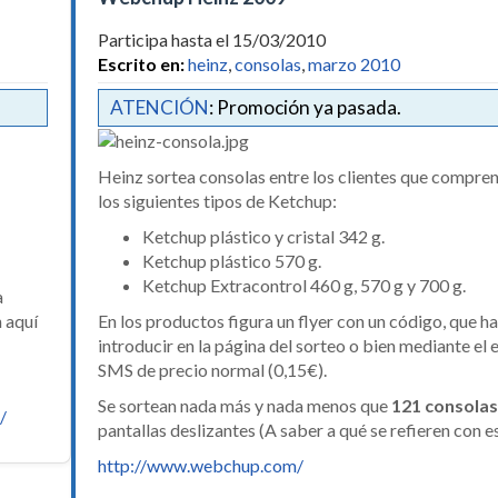
Participa hasta el 15/03/2010
Escrito en:
heinz
,
consolas
,
marzo 2010
ATENCIÓN
: Promoción ya pasada.
Heinz sortea consolas entre los clientes que compre
los siguientes tipos de Ketchup:
Ketchup plástico y cristal 342 g.
Ketchup plástico 570 g.
Ketchup Extracontrol 460 g, 570 g y 700 g.
a
n aquí
En los productos figura un flyer con un código, que h
introducir en la página del sorteo o bien mediante el 
SMS de precio normal (0,15€).
Se sortean nada más y nada menos que
121 consola
/
pantallas deslizantes (A saber a qué se refieren con es
http://www.webchup.com/