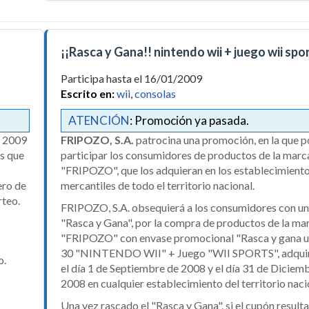
¡¡Rasca y Gana!! nintendo wii + juego wii spo
Participa hasta el 16/01/2009
Escrito en:
wii
,
consolas
ATENCIÓN
: Promoción ya pasada.
e 2009
FRIPOZO, S.A.
patrocina una promoción, en la que 
es que
participar los consumidores de productos de la marc
"FRIPOZO", que los adquieran en los establecimient
ero de
mercantiles de todo el territorio nacional.
rteo.
FRIPOZO, S.A. obsequierá a los consumidores con u
"Rasca y Gana", por la compra de productos de la ma
"FRIPOZO" con envase promocional "Rasca y gana un
30 "NINTENDO WII" + Juego "WII SPORTS", adquir
o.
el día 1 de Septiembre de 2008 y el día 31 de Diciem
2008 en cualquier establecimiento del territorio naci
Una vez rascado el "Rasca y Gana", si el cupón resulta