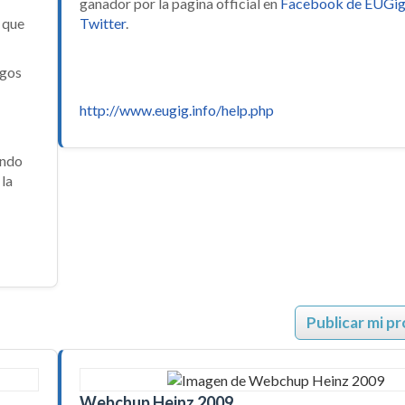
ganador por la pagina official en
Facebook de EUGig
 que
Twitter
.
egos
http://www.eugig.info/help.php
endo
 la
Publicar mi p
Webchup Heinz 2009