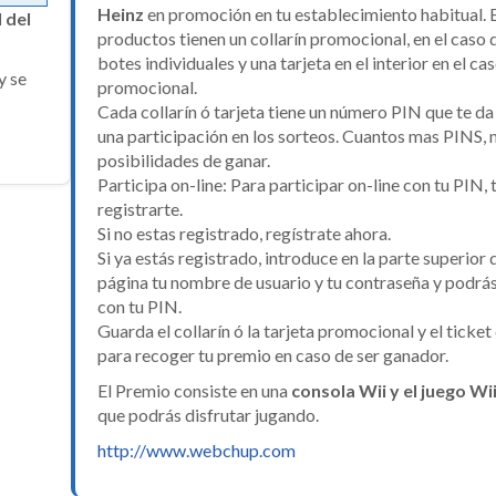
Heinz
en promoción en tu establecimiento habitual. 
 del
productos tienen un collarín promocional, en el caso 
botes individuales y una tarjeta en el interior en el ca
y se
promocional.
Cada collarín ó tarjeta tiene un número PIN que te d
una participación en los sorteos. Cuantos mas PINS,
posibilidades de ganar.
Participa on-line: Para participar on-line con tu PIN, 
registrarte.
Si no estas registrado, regístrate ahora.
Si ya estás registrado, introduce en la parte superior 
página tu nombre de usuario y tu contraseña y podrás
con tu PIN.
Guarda el collarín ó la tarjeta promocional y el ticke
para recoger tu premio en caso de ser ganador.
El Premio consiste en una
consola Wii y el juego Wii
que podrás disfrutar jugando.
http://www.webchup.com