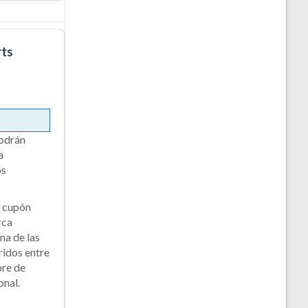
rts
podrán
a
os
n cupón
rca
a de las
idos entre
bre de
onal.