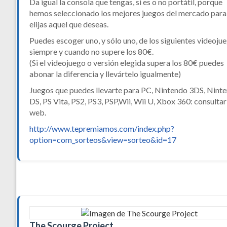
Da igual la consola que tengas, si es o no portátil, porque
hemos seleccionado los mejores juegos del mercado para
elijas aquel que deseas.
Puedes escoger uno, y sólo uno, de los siguientes videoju
siempre y cuando no supere los 80€.
(Si el videojuego o versión elegida supera los 80€ puedes
abonar la diferencia y llevártelo igualmente)
Juegos que puedes llevarte para PC, Nintendo 3DS, Nint
DS, PS Vita, PS2, PS3, PSP,Wii, Wii U, Xbox 360: consultar
web.
http://www.tepremiamos.com/index.php?
option=com_sorteos&view=sorteo&id=17
The Scourge Project