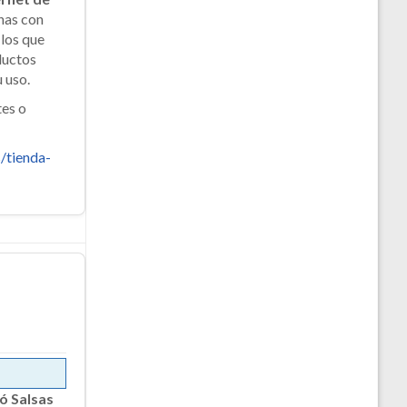
onas con
los que
ductos
 uso.
tes o
/tienda-
ó Salsas