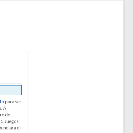
fo
para ser
b. A
bre de
 5 Juegos
unciara el