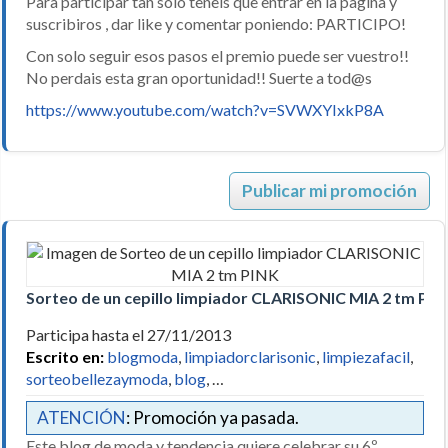
Para participar tan solo teneis que entrar en la pagina y
suscribiros , dar like y comentar poniendo: PARTICIPO!
Con solo seguir esos pasos el premio puede ser vuestro!!
No perdais esta gran oportunidad!! Suerte a tod@s
https://www.youtube.com/watch?v=SVWXYIxkP8A
Publicar mi promoción
Sorteo de un cepillo limpiador CLARISONIC MIA 2 tm PIN
Participa hasta el 27/11/2013
Escrito en:
blogmoda
,
limpiadorclarisonic
,
limpiezafacil
,
sorteobellezaymoda
,
blog
, …
ATENCIÓN
: Promoción ya pasada.
Este blog de moda y tendencia quiere celebrar su 6º