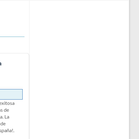
a
exitosa
ás de
a. La
 de
España!.