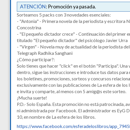
ATENCIÓN
: Promoción ya pasada.
Sorteamos 5 packs con 3 novedades esenciales:
- "Antonia" - Primera novela de la periodista y escritora 
Concostrina
- "El pequeño dictador crece" - Continuación del primer 
titulado "El pequeño dictador" del psicólogo Javier Urra
- "Virgen" - Novela muy de actualidad de la periodista del
Telegraph Radhika Sanghani
¿Cómo participar?:
Solo tienes que hacer "click" en el botón "Participa". Una 
dentro, sigue las instrucciones e introduce tus datos para 
los boletines, promociones, sorteos y concursos relacion
exclusivamente con las publicaciones de La esfera de los 
e invita y comparte, al menos con 5 amig@s este sorteo.
¡Mucha suerte!
P.D.- Solo España. Esta promoción no está patrocinada, a
ni administrada por Facebook. El administrador es EyG Di
10, en nombre de La esfera de los libros.
https://www.facebook.com/esferadeloslibros/app_794