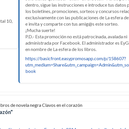
dentro, sigue las instrucciones e introduce tus datos 
los boletines, promociones, sorteos y concursos rel
exclusivamente con las publicaciones de La esfera de 
tal 10,
e invita y comparte con tus amig@s este sorteo.
¡Mucha suerte!
P.D.- Esta promoción no está patrocinada, avalada ni
administrada por Facebook. El administrador es EyG 
en nombre de La esfera de los libros.
https://basicfront.easypromosapp.com/p/158607?
utm_medium=Share&utm_campaign=Admin&utm_so
book
razón"