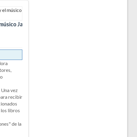
l músico James
dora
tores,
do
. Una vez
para recibir
acionados
los libros
ones" de la