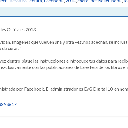
leer
,
literatura
,
lectura
,
Facebook
,
2014
,
enero
,
bestseller
,
book
,
f
 des Orfèvres 2013
idan, imágenes que vuelven una y otra vez, nos acechan, se incrust
de curar. "
vez dentro, sigue las instrucciones e introduce tus datos para recib
xclusivamente con las publicaciones de La esfera de los libros e i
inistrada por Facebook. El administrador es EyG Digital 10, en no
58893817