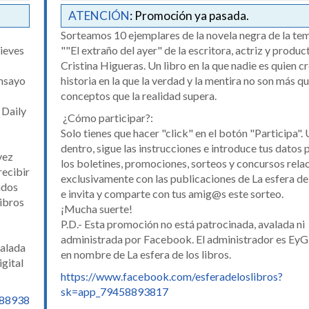
ATENCIÓN
: Promoción ya pasada.
Sorteamos 10 ejemplares de la novela negra de la t
Nieves
""El extraño del ayer" de la escritora, actriz y produc
Cristina Higueras. Un libro en la que nadie es quien cr
ensayo
historia en la que la verdad y la mentira no son más q
conceptos que la realidad supera.
 Daily
¿Cómo participar?:
Solo tienes que hacer "click" en el botón "Participa".
dentro, sigue las instrucciones e introduce tus datos 
vez
los boletines, promociones, sorteos y concursos rel
recibir
exclusivamente con las publicaciones de La esfera de 
ados
e invita y comparte con tus amig@s este sorteo.
libros
¡Mucha suerte!
P.D.- Esta promoción no está patrocinada, avalada ni
administrada por Facebook. El administrador es EyG 
valada
en nombre de La esfera de los libros.
gital
https://www.facebook.com/esferadeloslibros?
sk=app_79458893817
588938