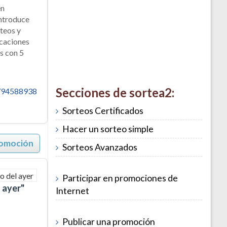
en
introduce
rteos y
icaciones
os con 5
Secciones de sortea2:
_794588938
Sorteos Certificados
Hacer un sorteo simple
romoción
Sorteos Avanzados
Participar en promociones de
 ayer"
Internet
Publicar una promoción