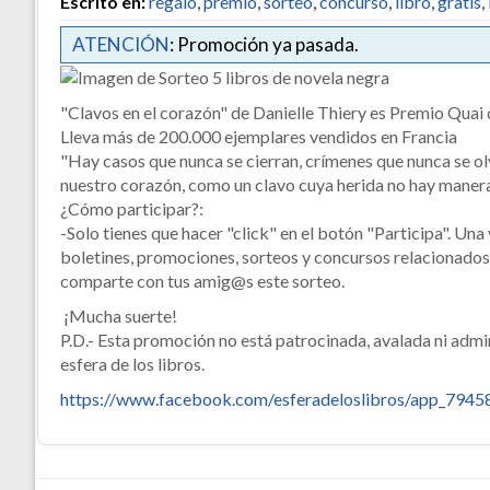
Escrito en:
regalo
,
premio
,
sorteo
,
concurso
,
libro
,
gratis
,
ATENCIÓN
: Promoción ya pasada.
"Clavos en el corazón" de Danielle Thiery es Premio Quai
Lleva más de 200.000 ejemplares vendidos en Francia
"Hay casos que nunca se cierran, crímenes que nunca se olv
nuestro corazón, como un clavo cuya herida no hay manera 
¿Cómo participar?:
-Solo tienes que hacer "click" en el botón "Participa". Una 
boletines, promociones, sorteos y concursos relacionados e
comparte con tus amig@s este sorteo.
¡Mucha suerte!
P.D.- Esta promoción no está patrocinada, avalada ni adm
esfera de los libros.
https://www.facebook.com/esferadeloslibros/app_794