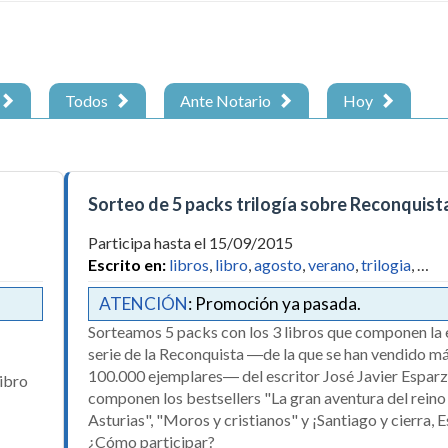
Todos
Ante Notario
Hoy
Sorteo de 5 packs trilogía sobre Reconquist
Participa hasta el 15/09/2015
Escrito en:
libros
,
libro
,
agosto
,
verano
,
trilogia
, …
ATENCIÓN
: Promoción ya pasada.
Sorteamos 5 packs con los 3 libros que componen la 
serie de la Reconquista ―de la que se han vendido m
100.000 ejemplares― del escritor José Javier Esparz
libro
componen los bestsellers "La gran aventura del reino
Asturias", "Moros y cristianos" y ¡Santiago y cierra, 
¿Cómo participar?