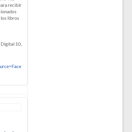
para recibir
acionados
los libros
Digital 10,
urce=Face