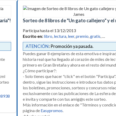
aria"!
Sorteo de 8 libros de "Un gato callejero" y e
Participa hasta el 13/12/2013
Escrito en:
libro
,
lectura
,
leer
,
premio
,
gratis
, …
ATENCIÓN
: Promoción ya pasada.
Puedes ganar 8 ejemplares de esta emotiva e inspira
nte
historia real que ha llegado al corazón de miles de lec
primero en Gran Bretaña y ahora en el resto del mun
¿Cómo participar?:
html
- Solo tienes que hacer "click" en el botón "Participa"
sorteo
dentro, sigue las instrucciones e introduce tus datos 
los boletines, promociones, sorteos y concursos rel
exclusivamente con las publicaciones de La esfera de 
88938
e invita y comparte con tus amig@s este sorteo.
Más información en el enlace de "Términos y condici
página de
Easypromos
.