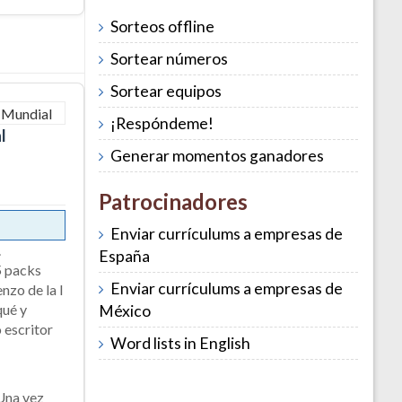
Sorteos offline
Sortear números
Sortear equipos
¡Respóndeme!
l
Generar momentos ganadores
Patrocinadores
Enviar currículums a empresas de
.
España
5 packs
Enviar currículums a empresas de
nzo de la I
qué y
México
 escritor
Word lists in English
 Una vez