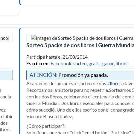
Sorteo 5 packs de dos libros I Guerra Mundia
Participa hasta el 21/08/2014
Escrito en:
Facebook
,
sorteo
,
gratis
,
ganar
,
libros
, …
ATENCIÓN
: Promoción ya pasada.
Acabamos de lanzar este sorteo de dos
#libros
clave
s
Recordamos la historia para no repetirla.Sorteamos 
rancia
con los dos libros, celebrando el centenario del comie
Guerra Mundial. Dos libros esenciales para conocer 
vez
cómo sucedió. Uno de ellos escrito por el consagrado
recibir
Vicente Blasco Ibañez.
ados
¿Cómo participar?:
libros
Solo tienes que hacer "click" en el botón "Participa".