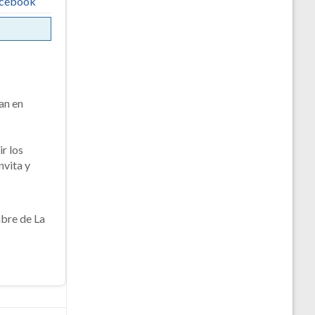
acebook
an en
ir los
nvita y
mbre de La