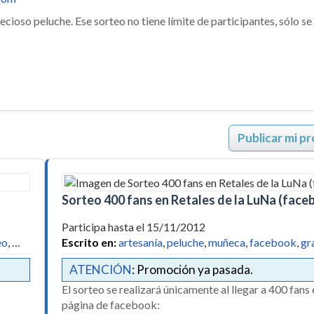
cioso peluche. Ese sorteo no tiene límite de participantes, sólo se
Publicar mi p
Sorteo 400 fans en Retales de la LuNa (face
Participa hasta el 15/11/2012
eo
, …
Escrito en:
artesanía
,
peluche
,
muñeca
,
facebook
,
gr
ATENCIÓN
: Promoción ya pasada.
El sorteo se realizará únicamente al llegar a 400 fans
página de facebook:
!