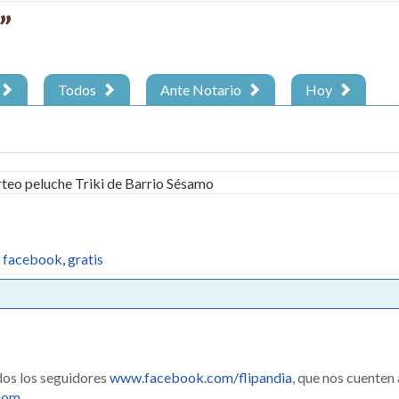
”
Todos
Ante Notario
Hoy
,
facebook
,
gratis
dos los seguidores
www.facebook.com/flipandia
, que nos cuenten
.com