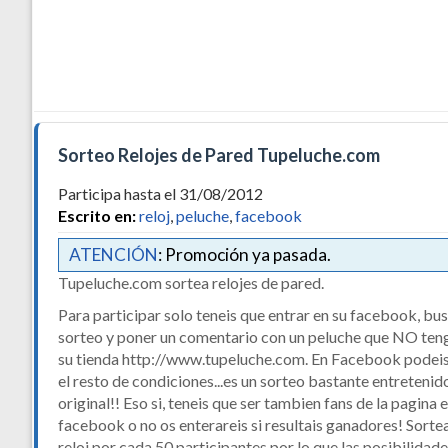
Sorteo Relojes de Pared Tupeluche.com
Participa hasta el 31/08/2012
Escrito en:
reloj
,
peluche
,
facebook
ATENCIÓN
: Promoción ya pasada.
Tupeluche.com sortea relojes de pared.
Para participar solo teneis que entrar en su facebook, bus
sorteo y poner un comentario con un peluche que NO ten
su tienda http://www.tupeluche.com. En Facebook podeis
el resto de condiciones...es un sorteo bastante entretenid
original!! Eso si, teneis que ser tambien fans de la pagina 
facebook o no os enterareis si resultais ganadores! Sorte
reloj por cada 50 participantes por lo que las posibilidad