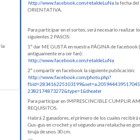
http://www.facebook.com/retaldeLuNa
la fecha de
ORIENTATIVA.
Para participar en el sorteo, será necesario realizar l
siguientes 2 PASOS:
ría
1º dar ME GUSTA en nuestra PÁGINA de facebook (
antiguamente era ser fan):
http://www.facebook.com/retaldeLuNa
2º compartir en facebook la siguiente publicación:
http://www.facebook.com/photo.php?
fbid=283416225103199&set=a.205944439517045
2382174873272&type=1&theater
Para participar en IMPRESCINCIBLE CUMPLIR A
REQUISITOS.
Habrá 2 ganadores, el primero de los cuales recibirá
Gus-gus en crochet y el segundo una retalucha en go
bruja de unos 30 cm.