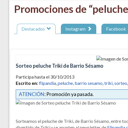
Promociones de “peluche
Destacados
Instagram
Facebook
Sorteo peluche Triki de Barrio Sésamo
Participa hasta el 30/10/2013
Escrito en:
flipandia
,
peluche
,
barrio sesamo
,
triki
,
sorteo
ATENCIÓN
: Promoción ya pasada.
Sorteamos el peluche de Triki, de Barrio Sésamo, entre to
divertido de Triki y se apunten al newsletter de
Flipandia