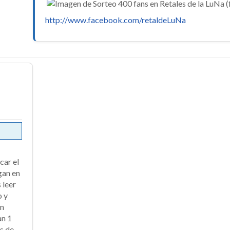
http://www.facebook.com/retaldeLuNa
car el
gan en
 leer
o y
en
an 1
es de