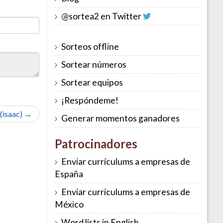
@sortea2 en Twitter
Sorteos offline
Sortear números
Sortear equipos
¡Respóndeme!
 (isaac) →
Generar momentos ganadores
Patrocinadores
Enviar currículums a empresas de
España
Enviar currículums a empresas de
México
Word lists in English