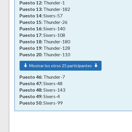
Puesto 12:
Thunder-1
Puesto 13:
Thunder-182
Puesto 14:
Sixers-57
Puesto 15:
Thunder-26
Puesto 16:
Sixers-140
Puesto 17:
Sixers-108
Puesto 18:
Thunder-180
Puesto 19:
Thunder-128
Puesto 20:
Thunder-110
Mostrar los otros 25 participantes
Puesto 46:
Thunder-7
Puesto 47:
Sixers-48
Puesto 48:
Sixers-143
Puesto 49:
Sixers-4
Puesto 50:
Sixers-99