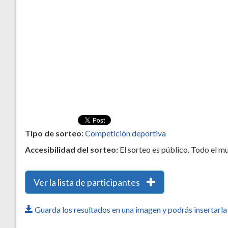
Tipo de sorteo:
Competición deportiva
Accesibilidad del sorteo:
El sorteo es público. Todo el m
Ver la lista de participantes
Guarda los resultados en una imagen y podrás insertarla 