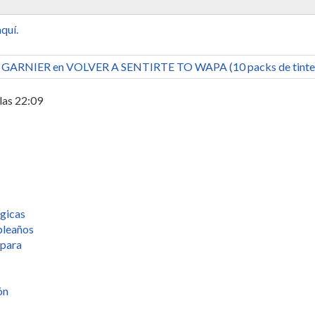
quí.
e GARNIER en VOLVER A SENTIRTE TO WAPA (10 packs de tint
 las 22:09
ágicas
pleaños
 para
ón