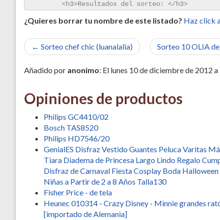
¿Quieres borrar tu nombre de este listado?
Haz click a
← Sorteo chef chic (luanalalia)
Sorteo 10 OLIA d
Añadido por
anonimo
: El lunes 10 de diciembre de 2012 a
Opiniones de productos
Philips GC4410/02
Bosch TAS8520
Philips HD7546/20
GenialES Disfraz Vestido Guantes Peluca Varitas M
Tiara Diadema de Princesa Largo Lindo Regalo Cum
Disfraz de Carnaval Fiesta Cosplay Boda Halloween
Niñas a Partir de 2 a 8 Años Talla130
Fisher Price - de tela
Heunec 010314 - Crazy Disney - Minnie grandes rat
[importado de Alemania]