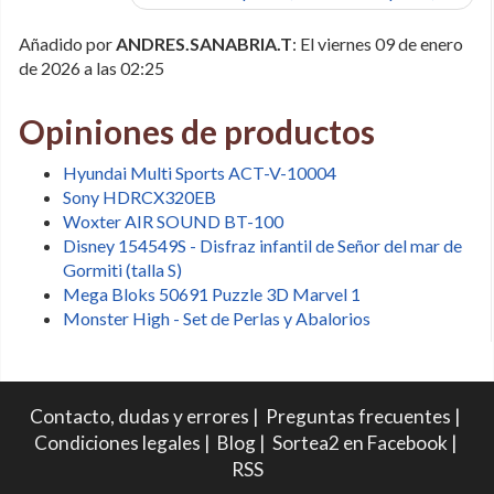
Añadido por
ANDRES.SANABRIA.T
: El viernes 09 de enero
de 2026 a las 02:25
Opiniones de productos
Hyundai Multi Sports ACT-V-10004
Sony HDRCX320EB
Woxter AIR SOUND BT-100
Disney 154549S - Disfraz infantil de Señor del mar de
Gormiti (talla S)
Mega Bloks 50691 Puzzle 3D Marvel 1
Monster High - Set de Perlas y Abalorios
Contacto, dudas y errores
|
Preguntas frecuentes
|
Condiciones legales
|
Blog
|
Sortea2 en Facebook
|
RSS