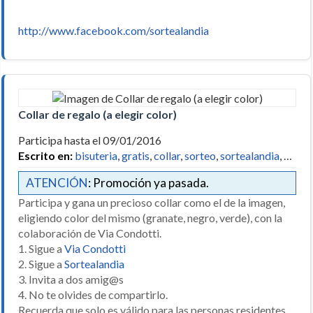
http://www.facebook.com/sortealandia
Collar de regalo (a elegir color)
Participa hasta el 09/01/2016
Escrito en:
bisuteria
,
gratis
,
collar
,
sorteo
,
sortealandia
, …
ATENCIÓN
: Promoción ya pasada.
Participa y gana un precioso collar como el de la imagen,
eligiendo color del mismo (granate, negro, verde), con la
colaboración de Via Condotti.
1. Sigue a
Via Condotti
2. Sigue a
Sortealandia
3. Invita a dos amig@s
4. No te olvides de compartirlo.
Recuerda que solo es válido para las personas residentes