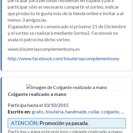
participar para personas residentes en España y para
participar sólo es necesario compartir el sorteo, indicar
que producto te gusta más de la tienda online e invitar a al
menos 3 amigos/as.
El ganador/a será comunicado el próximo 21 de Diciembre
y el sorteo se realizará mediante Sortea2. Facebook no
avala ni patrocina dicho sorteo.
www.bisuteriaycomplementosny.es
http://www.facebook.com/bisuteriaycomplementosny
Colgante realizado a mano
Participa hasta el 10/10/2015
Escrito en:
gratis
,
bisuteria
,
handmade
,
collar
,
colgante
, …
ATENCIÓN
: Promoción ya pasada.
Participa y gana este precioso colgante realizado a mano