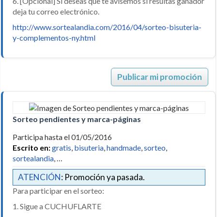
6. [Opcional] Si deseas que te avisemos si resultas ganador
deja tu correo electrónico.
http://www.sortealandia.com/2016/04/sorteo-bisuteria-
y-complementos-ny.html
Publicar mi promoción
Sorteo pendientes y marca-páginas
Participa hasta el 01/05/2016
Escrito en:
gratis
,
bisuteria
,
handmade
,
sorteo
,
sortealandia
, …
ATENCIÓN
: Promoción ya pasada.
Para participar en el sorteo:
1. Sigue a CUCHUFLARTE