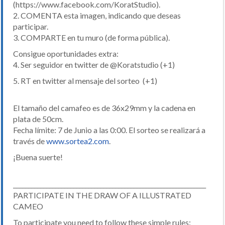
(https://www.facebook.com/KoratStudio).
2. COMENTA esta imagen, indicando que deseas
participar.
3. COMPARTE en tu muro (de forma pública).
Consigue oportunidades extra:
4. Ser seguidor en twitter de @Koratstudio (+1)
5. RT en twitter al mensaje del sorteo (+1)
El tamaño del camafeo es de 36x29mm y la cadena en
plata de 50cm.
Fecha límite: 7 de Junio a las 0:00. El sorteo se realizará a
través de
www.sortea2.com
.
¡Buena suerte!
________________________________________________________________
PARTICIPATE IN THE DRAW OF A ILLUSTRATED
CAMEO
To participate you need to follow these simple rules: