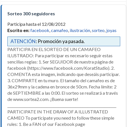
Sorteo 300 seguidores
Participa hasta el 12/08/2012
Escrito en:
facebook
,
camafeo
,
ilustración
,
sorteo
,
joyas
ATENCIÓN
: Promoción ya pasada.
PARTICIPA EN EL SORTEO DE UN CAMAFEO
ILUSTRADO: Para participar es necesario seguir estas
sencillas reglas: 1. Ser SEGUIDOR de nuestra página de
facebook (https://www.facebook.com/KoratStudio). 2.
COMENTA esta imagen, indicando que deseáis participar.
3. COMPARTE en tu muro. El tamaño del camafeo es de
36x29mm y la cadena en bronce de 50cm. Fecha límite: 2
de SEPTIEMBRE a las 0:00. El sorteo se realizará a través
de www.sortea2.com. ¡Buena suerte!
________________________________________________________________
PARTICIPATE IN THE DRAW OF A ILLUSTRATED
CAMEO To participate you need to follow these simple
rules: 1. Be a FAN of our Facebook page