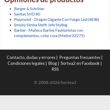
Berger & Schröter
Sanitas SHD 80
Playmobil - Dragón Gigante Con Fuego Led (4838)
Smoby Simba Steffi Jefe Styling
Barbie - Muñeca Barbie Fashionistas con
complementos, color rosa (Mattel X2271)
Contacto, dudas y errores
|
Preguntas frecuentes
|
Condiciones legales
|
Blog
|
Sortea2 en Facebook
|
RSS
© 2008-2026 Sortea2