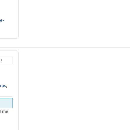
e-
ras
,
al me