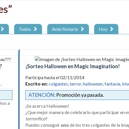
es”
Todos
Ante Notario
Hoy
?
¡Sorteo Hallowen en Magic Imagination!
Participa hasta el 02/11/2014
…
Escrito en:
colgantes
,
terror
,
halloween
,
fantasía
,
bis
ATENCIÓN
: Promoción ya pasada.
hos a
¡Se acerca Halloween!
¿Que mejor manera de celebrarlo que participar en e
terrorífico
?
Puedes conseguir
uno
de los tres colgantes de la ima