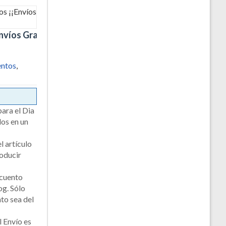
víos Gratis!!
ntos
,
ara el Dia
los en un
el artículo
roducir
scuento
og. Sólo
to sea del
 Envío es