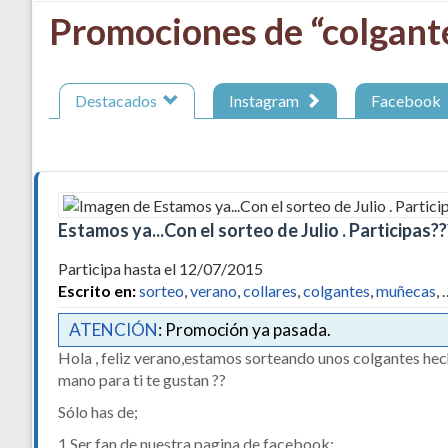
Promociones de “colgant
Destacados
Instagram
Facebook
Estamos ya...Con el sorteo de Julio . Participas??
Participa hasta el 12/07/2015
Escrito en:
sorteo
,
verano
,
collares
,
colgantes
,
muñecas
, 
ATENCIÓN
: Promoción ya pasada.
Hola , feliz verano,estamos sorteando unos colgantes hec
mano para ti te gustan ??
Sólo has de;
1.Ser fan de nuestra pagina de facebook: