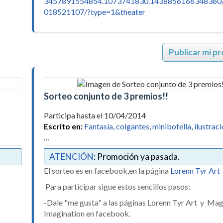
3457891554854.1073741830.1438856166348360
018521107/?type=1&theater
Publicar mi p
Sorteo conjunto de 3 premios!!
Participa hasta el 10/04/2014
Escrito en:
Fantasía
,
colgantes
,
minibotella
,
ilustrac
…
ATENCIÓN
: Promoción ya pasada.
El sorteo es en facebook,en la página
Lorenn Tyr Art
Para participar sigue estos sencillos pasos:
-Dale "me gusta" a las páginas Lorenn Tyr Art y Mag
Imagination en facebook.