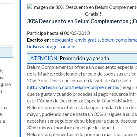
30% Descuento en Belum Complementos ¡¡En
Participa hasta el 06/05/2013
Escrito en:
descuento
,
envío gratis
,
belum compleme
bolsos vintage
,
tocados
, …
ATENCIÓN
: Promoción ya pasada.
Belum Complementos ofrece un descuento especial p
de
de la Madre, reduciendo el precio de todos sus artícu
is
20%. Sólo tienes que entrar en la web de Artesanio
alguno
(
http://artesanio.com/belum-complementos
) elegir 
os
que te gusta y cuando procedas al pago recuerda int
este Código de Descuento: EspecialDíadelaMadre.
 las
Belum Complementos te da la oportunidad de un de
e
mayor, pudiendo ser de hasta un 30% si sigues a su bl
e a
necesitas ser seguidor de su blog para que tu descuen
30% (dinos el nombre con el que le sigues).
Belum Complementos te lo pone aún más fácil pues el