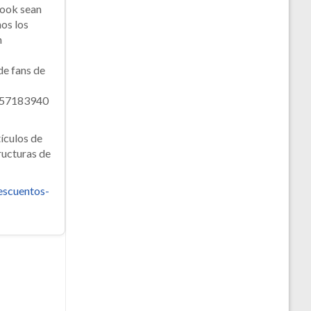
book sean
nos los
m
 de fans de
/57183940
ículos de
ucturas de
escuentos-