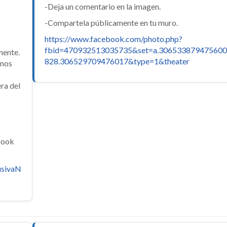
-Deja un comentario en la imagen.
-Compartela públicamente en tu muro.
https://www.facebook.com/photo.php?
fbid=470932513035735&set=a.306533879475600
mente.
828.306529709476017&type=1&theater
onos
era del
book
usivaN