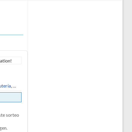
utería
, …
ste sorteo
gen.