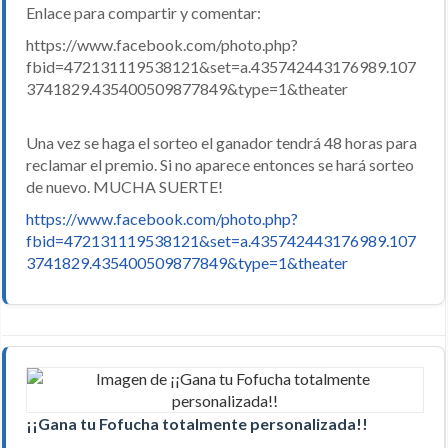
Enlace para compartir y comentar:
https://www.facebook.com/photo.php?
fbid=472131119538121&set=a.435742443176989.107
3741829.435400509877849&type=1&theater
Una vez se haga el sorteo el ganador tendrá 48 horas para
reclamar el premio. Si no aparece entonces se hará sorteo
de nuevo. MUCHA SUERTE!
https://www.facebook.com/photo.php?
fbid=472131119538121&set=a.435742443176989.107
3741829.435400509877849&type=1&theater
¡¡Gana tu Fofucha totalmente personalizada!!