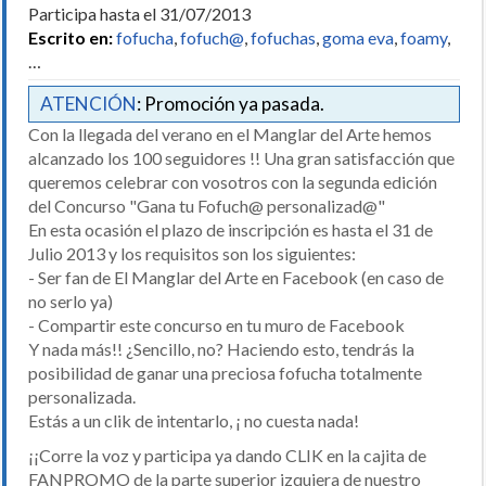
Participa hasta el 31/07/2013
Escrito en:
fofucha
,
fofuch@
,
fofuchas
,
goma eva
,
foamy
,
…
ATENCIÓN
: Promoción ya pasada.
Con la llegada del verano en el Manglar del Arte hemos
alcanzado los 100 seguidores !! Una gran satisfacción que
queremos celebrar con vosotros con la segunda edición
del Concurso "Gana tu Fofuch@ personalizad@"
En esta ocasión el plazo de inscripción es hasta el 31 de
Julio 2013 y los requisitos son los siguientes:
- Ser fan de El Manglar del Arte en Facebook (en caso de
no serlo ya)
- Compartir este concurso en tu muro de Facebook
Y nada más!! ¿Sencillo, no? Haciendo esto, tendrás la
posibilidad de ganar una preciosa fofucha totalmente
personalizada.
Estás a un clik de intentarlo, ¡ no cuesta nada!
¡¡Corre la voz y participa ya dando CLIK en la cajita de
FANPROMO de la parte superior izquiera de nuestro