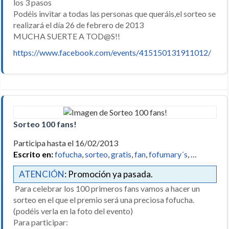
los 3 pasos
Podéis invitar a todas las personas que queráis,el sorteo se
realizará el día 26 de febrero de 2013
MUCHA SUERTE A TOD@S!!
https://www.facebook.com/events/415150131911012/
Sorteo 100 fans!
Participa hasta el 16/02/2013
Escrito en:
fofucha
,
sorteo
,
gratis
,
fan
,
fofumary´s
, …
ATENCIÓN
: Promoción ya pasada.
Para celebrar los 100 primeros fans vamos a hacer un
sorteo en el que el premio será una preciosa fofucha.
(podéis verla en la foto del evento)
Para participar: