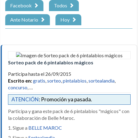
Facebook
Todos
Ante Notario
Hoy
Sorteo pack de 6 pintalabios mágicos
Participa hasta el 26/09/2015
Escrito en:
gratis
,
sorteo
,
pintalabios
,
sortealandia
,
concurso
, …
ATENCIÓN
: Promoción ya pasada.
Participa y gana este pack de 6 pintalabios "mágicos" con
la colaboración de Belle Maroc.
1. Sigue a
BELLE MAROC
2. Sigue a
Sortealandia