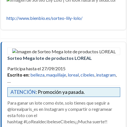
http://www.bienbio.es/sorteo-lily-lolo/
Sorteo Mega lote de productos LOREAL
Participa hasta el 27/09/2015
Escrito en:
belleza
,
maquillaje
,
loreal
,
cibeles
,
instagram
,
…
ATENCIÓN
: Promoción ya pasada.
Para ganar un lote como éste, solo tienes que seguir a
@lorealparis_es en Instagram y compartir o regramear
esta foto con el
hashtag
#‎LoRealdecibeles
eCibeles‬
¡¡Mucha suerte!!