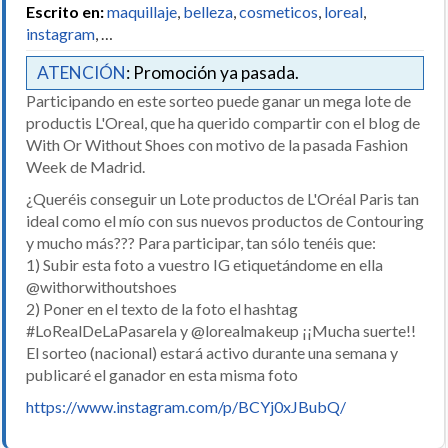
Escrito en:
maquillaje
,
belleza
,
cosmeticos
,
loreal
,
instagram
, …
ATENCIÓN
: Promoción ya pasada.
Participando en este sorteo puede ganar un mega lote de
productis L'Oreal, que ha querido compartir con el blog de
With Or Without Shoes con motivo de la pasada Fashion
Week de Madrid.
¿Queréis conseguir un Lote productos de L'Oréal Paris tan
ideal como el mío con sus nuevos productos de Contouring
y mucho más??? Para participar, tan sólo tenéis que:
1) Subir esta foto a vuestro IG etiquetándome en ella
@withorwithoutshoes
2) Poner en el texto de la foto el hashtag
#LoRealDeLaPasarela y @lorealmakeup ¡¡Mucha suerte!!
El sorteo (nacional) estará activo durante una semana y
publicaré el ganador en esta misma foto
https://www.instagram.com/p/BCYj0xJBubQ/