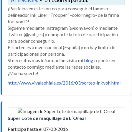
ATENCIÓN
: Promoción ya pasada.
¡Participa en este sorteo para conseguir el famoso
delineador Ink Liner "Trooper" -color negro- de la firma
Kat von D!
Sígueme mediante Instragram {@sonyavoh} o mediante
Twitter {@voh_es} y comparte la foto de parcticipación
para poder conseguirlo.
El sorteo es a nivel nacional {España} y no hay límite de
participaciones por persona.
Si necesitas más información visita mi
blog
o ponte en
contacto conmigo mediante las redes sociales.
¡Mucha suerte!
http://www.vivalaohlala.es/2016/03/sorteo-inkvoh.html
Súper Lote de maquillaje de L´Oreal
Participa hasta el 07/03/2016