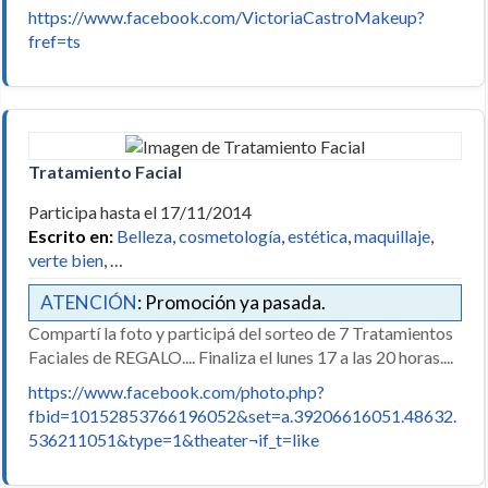
https://www.facebook.com/VictoriaCastroMakeup?
fref=ts
Tratamiento Facial
Participa hasta el 17/11/2014
Escrito en:
Belleza
,
cosmetología
,
estética
,
maquillaje
,
verte bien
, …
ATENCIÓN
: Promoción ya pasada.
Compartí la foto y participá del sorteo de 7 Tratamientos
Faciales de REGALO.... Finaliza el lunes 17 a las 20 horas....
https://www.facebook.com/photo.php?
fbid=10152853766196052&set=a.39206616051.48632.
536211051&type=1&theater¬if_t=like