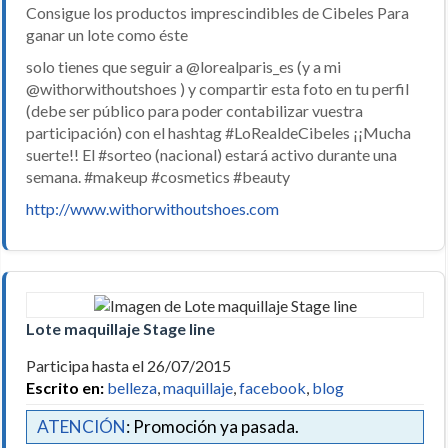
Consigue los productos imprescindibles de Cibeles Para
ganar un lote como éste
solo tienes que seguir a @lorealparis_es (y a mi
@withorwithoutshoes ) y compartir esta foto en tu perfil
(debe ser público para poder contabilizar vuestra
participación) con el hashtag #LoRealdeCibeles ¡¡Mucha
suerte!! El
#sorteo
(nacional) estará activo durante una
semana.
#makeup
#cosmetics
#beauty
http://www.withorwithoutshoes.com
Lote maquillaje Stage line
Participa hasta el 26/07/2015
Escrito en:
belleza
,
maquillaje
,
facebook
,
blog
ATENCIÓN
: Promoción ya pasada.