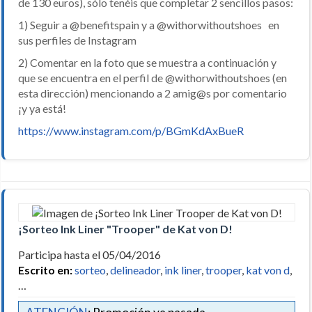
de 130 euros), sólo tenéis que completar 2 sencillos pasos:
1) Seguir a @benefitspain y a @withorwithoutshoes en
sus perfiles de Instagram
2) Comentar en la foto que se muestra a continuación y
que se encuentra en el perfil de @withorwithoutshoes (en
esta dirección) mencionando a 2 amig@s por comentario
¡y ya está!
https://www.instagram.com/p/BGmKdAxBueR
¡Sorteo Ink Liner "Trooper" de Kat von D!
Participa hasta el 05/04/2016
Escrito en:
sorteo
,
delineador
,
ink liner
,
trooper
,
kat von d
,
…