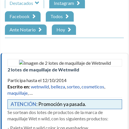
Destacados
Instagram
Facebook
Todos
Ante Notario
Hoy
2 lotes de maquillaje de Wetnwild
Participa hasta el 12/10/2014
Escrito en:
wetnwild
,
belleza
,
sorteo
,
cosmeticos
,
maquillaje
, …
ATENCIÓN
: Promoción ya pasada.
Se sortean dos lotes de productos de la marca de
maquillaje Wet n wild, con los siguientes productos:
- Paleta Wet n wild color icon eyeshadow