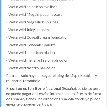
- Wet n wild color icon eye liner
- Wet n wild Megaimpact mascara
- Wet n wild Megaslick lip gloss
- Wet n wild Juicy lip balm
- Wet n wild Coveall cream foundation
- Wet n wild Concealer palette
- Wet n wild color icon blusher
- Wet n wild mega last salon nair color
- Wet n wild fast dry nail color
Para ello solo hay que seguir el blog de Mypinkbubble y
rellenar el formulario.
El
sorteo es territorio Nacional
(España). Lo siento pero
no puedo pagar dos envíos internacionales. Si eres de fuera
de España y tienes una dirección Española donde yo pueda
enviártelo, puedes participar.