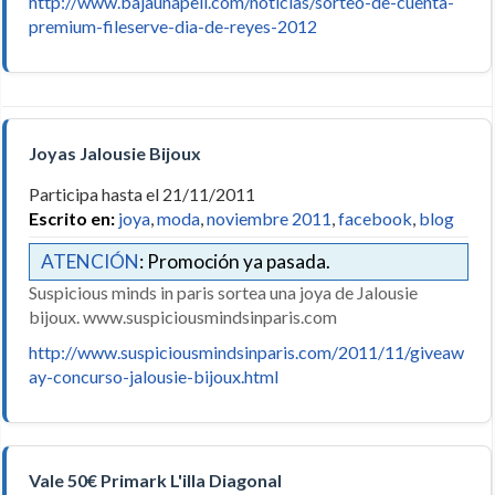
http://www.bajaunapeli.com/noticias/sorteo-de-cuenta-
premium-fileserve-dia-de-reyes-2012
Joyas Jalousie Bijoux
Participa hasta el 21/11/2011
Escrito en:
joya
,
moda
,
noviembre 2011
,
facebook
,
blog
ATENCIÓN
: Promoción ya pasada.
Suspicious minds in paris sortea una joya de Jalousie
bijoux. www.suspiciousmindsinparis.com
http://www.suspiciousmindsinparis.com/2011/11/giveaw
ay-concurso-jalousie-bijoux.html
Vale 50€ Primark L'illa Diagonal