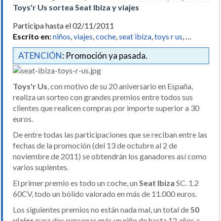
Toys'r Us sortea Seat Ibiza y viajes
Participa hasta el 02/11/2011
Escrito en:
niños
,
viajes
,
coche
,
seat ibiza
,
toys r us
, …
ATENCIÓN
: Promoción ya pasada.
Toys'r Us
, con motivo de su 20 aniversario en España,
realiza un sorteo con grandes premios entre todos sus
clientes que realicen compras por importe superior a 30
euros.
De entre todas las participaciones que se reciban entre las
fechas de la promoción (del 13 de octubre al 2 de
noviembre de 2011) se obtendrán los ganadores así como
varios suplentes.
El primer premio es todo un coche, un
Seat Ibiza
SC. 1.2
60CV, todo un bólido valorado en más de 11.000 euros.
Los siguientes premios no están nada mal, un total de
50
viajes
para dos personas más un niño de hasta 12 años a