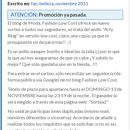
Escrito en:
fan
,
belleza
,
noviembre 2011
ATENCIÓN
: Promoción ya pasada.
El blog de Moda, Fashion Low Cost ofrece un nuevo
sorteo a todos sus seguidores, se trata del anillo "Arty
Ring" en versión low cost, claro, una copia, ya que el
presupuesto no da para más!! ;-)
Es un anillo suuuper bonito e ideal (es la talla L) por lo que
lo que así nos aseguramos de que os cabe ¿Y sabéis lo
mejor? Que sólo quedaba uno en la tienda... !!!
Para entrar en el sorteo, sólo necesitáis ser seguidor/a (de
forma pública vía Google) de mi blog Fashion Low Cost.
Tenéis de plazo para apuntaros hasta el DOMINGO 13 de
NOVIEMBRE hasta las 23:59 de la noche . El ganador/a
será elegido a través de esta página web "Sortea2"
No valdrán participaciones duplicadas (mismo mail,
nombres diferentes o viceversa). Acordaros de añadir y
realizar todos los requisitos que se solicitan, si no es así,