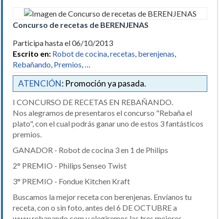
Concurso de recetas de BERENJENAS
Participa hasta el 06/10/2013
Escrito en:
Robot de cocina
,
recetas
,
berenjenas
,
Rebañando
,
Premios
, …
ATENCIÓN
: Promoción ya pasada.
I CONCURSO DE RECETAS EN REBAÑANDO.
Nos alegramos de presentaros el concurso "Rebaña el
plato", con el cual podrás ganar uno de estos 3 fantásticos
premios.
GANADOR - Robot de cocina 3 en 1 de Philips
2° PREMIO - Philips Senseo Twist
3° PREMIO - Fondue Kitchen Kraft
Buscamos la mejor receta con berenjenas. Envíanos tu
receta, con o sin foto, antes del 6 DE OCTUBRE a
www.rebanando.com y elegiremos las tres mejores