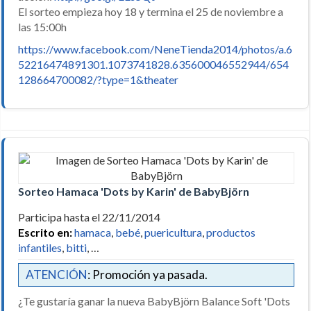
El sorteo empieza hoy 18 y termina el 25 de noviembre a
las 15:00h
https://www.facebook.com/NeneTienda2014/photos/a.6
52216474891301.1073741828.635600046552944/654
128664700082/?type=1&theater
Sorteo Hamaca 'Dots by Karin' de BabyBjörn
Participa hasta el 22/11/2014
Escrito en:
hamaca
,
bebé
,
puericultura
,
productos
infantiles
,
bitti
, …
ATENCIÓN
: Promoción ya pasada.
¿Te gustaría ganar la nueva BabyBjörn Balance Soft 'Dots