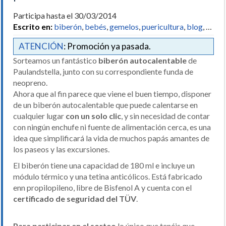
Participa hasta el 30/03/2014
Escrito en:
biberón
,
bebés
,
gemelos
,
puericultura
,
blog
, …
ATENCIÓN
: Promoción ya pasada.
Sorteamos un fantástico
biberón autocalentable
de
Paulandstella, junto con su correspondiente funda de
neopreno.
Ahora que al fin parece que viene el buen tiempo, disponer
de un biberón autocalentable que puede calentarse en
cualquier lugar
con un solo clic
, y sin necesidad de contar
con ningún enchufe ni fuente de alimentación cerca, es una
idea que simplificará la vida de muchos papás amantes de
los paseos y las excursiones.
El biberón tiene una capacidad de 180 ml e incluye un
módulo térmico y una tetina anticólicos. Está fabricado
enn propilopileno, libre de Bisfenol A y cuenta con el
certificado de seguridad del TÜV
.
Para participar en el sorteo
lo único que tenéis que