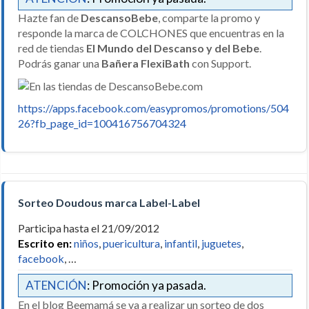
Hazte fan de
DescansoBebe
, comparte la promo y
responde la marca de COLCHONES que encuentras en la
red de tiendas
El Mundo del Descanso y del Bebe
.
Podrás ganar una
Bañera FlexiBath
con Support.
https://apps.facebook.com/easypromos/promotions/504
26?fb_page_id=100416756704324
Sorteo Doudous marca Label-Label
Participa hasta el 21/09/2012
Escrito en:
niños
,
puericultura
,
infantil
,
juguetes
,
facebook
, …
ATENCIÓN
: Promoción ya pasada.
En el blog Beemamá se va a realizar un sorteo de dos