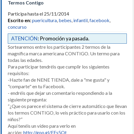
Termos Contigo
Participa hasta el 25/11/2014
Escrito en:
puericultura
,
bebes
,
infantil
,
facebook
,
concurso
ATENCIÓN
: Promoción ya pasada.
Sortearemos entre los participantes 2 termos de la
magnífica marca americana CONTIGO. Un termo para
todas las edades.
Para participar tendréis que cumplir los siguientes
requisitos:
-Hazte fan de NENE TIENDA, dale a "me gusta" y
"comparte" en tu Facebook.
- endréis que dejar un comentario respondiendo a la
siguiente pregunta:
“¿Que os parece el sistema de cierre automático que llevan
los termos CONTIGO, lo veis práctico para usarlo con los
niños?”
Aquí tenéis un vídeo para verlo en
acción:
http://goo.gl/EEs5Qt