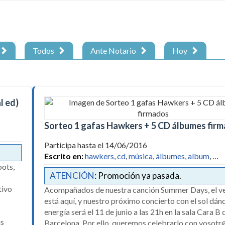
Todos
Ante Notario
Hoy
l ed)
Sorteo 1 gafas Hawkers + 5 CD álbumes fir
Participa hasta el 14/06/2016
Escrito en:
hawkers
,
cd
,
música
,
álbumes
,
album
, …
oots,
ATENCIÓN
: Promoción ya pasada.
tivo
Acompañados de nuestra canción Summer Days, el v
está aquí, y nuestro próximo concierto con el sol dá
energía será el 11 de junio a las 21h en la sala Cara B 
us
Barcelona. Por ello, queremos celebrarlo con vosotr