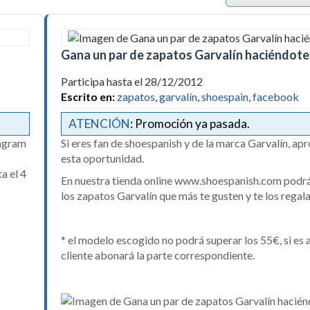
Gana un par de zapatos Garvalín haciéndote
Participa hasta el 28/12/2012
Escrito en:
zapatos
,
garvalín
,
shoespain
,
facebook
ATENCIÓN
: Promoción ya pasada.
tagram
Si eres fan de shoespanish y de la marca Garvalín, ap
esta oportunidad.
a el 4
En nuestra tienda online www.shoespanish.com podrá
los zapatos Garvalín que más te gusten y te los rega
* el modelo escogido no podrá superar los 55€, si es a
cliente abonará la parte correspondiente.