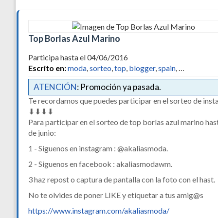
Top Borlas Azul Marino
Participa hasta el 04/06/2016
Escrito en:
moda
,
sorteo
,
top
,
blogger
,
spain
, …
ATENCIÓN
: Promoción ya pasada.
Te recordamos que puedes participar en el sorteo de ins
⬇⬇⬇⬇
Para participar en el sorteo de top borlas azul marino hast
de junio:
1 - Siguenos en instagram : @akaliasmoda.
2 - Siguenos en facebook : akaliasmodawm.
3 haz repost o captura de pantalla con la foto con el hast.
No te olvides de poner LIKE y etiquetar a tus amig@s
https://www.instagram.com/akaliasmoda/