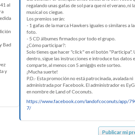
41 al
regalando unas gafas de sol para que ni el verano, ni l
ra
musical os ciegue.
medida
Los premios serán:
- 1 gafas de la marca Hawkers iguales o similares a la
dición
foto.
- 5 CD álbumes firmados por todo el grupo.
 y Bad
¿Cómo participar?:
Solo tienes que hacer "click" en el botón "Participa".
dentro, sigue las instrucciones e introduce tus datos e
vez
comparte, al menos con 5 amig@s este sorteo.
ta y
¡Mucha suerte!
P.D.- Esta promoción no está patrocinada, avalada ni
administrada por Facebook. El administrador es EyG 
en nombre de Land of Coconuts.
https://www.facebook.com/landofcoconuts/app/7
7/
Publicar mi p