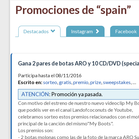
Promociones de “spain”
Destacados
Instagram
Facebook
Gana 2 pares de botas ARO y 10 CD/DVD (specia
Participa hasta el 08/11/2016
Escrito en:
sorteo
,
gratis
,
premio
,
prize
,
sweepstakes
, …
ATENCIÓN
: Promoción ya pasada.
Con motivo del estreno de nuestro nuevo videoclip My B
que podéis ver en el canal Landofcoconuts de Youtube,
celebramos sorteo estos premios relacionados con el mo
principal de la canción del mismo"My Boots".
Los premios son:
- 2 botas molonas como las de la foto de la marca ARO S