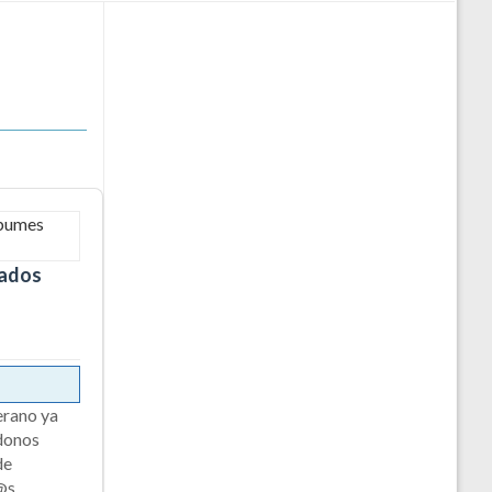
mados
erano ya
ndonos
de
@s