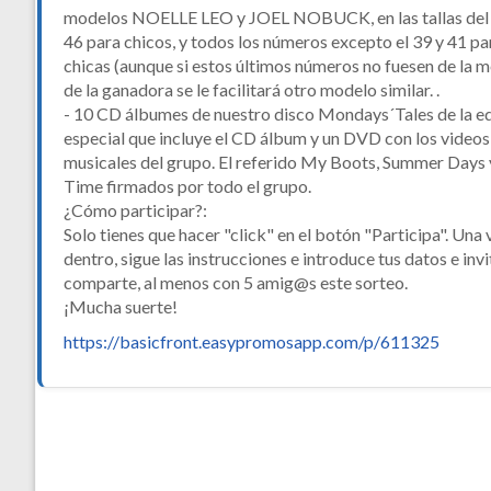
modelos NOELLE LEO y JOEL NOBUCK, en las tallas del 
46 para chicos, y todos los números excepto el 39 y 41 pa
chicas (aunque si estos últimos números no fuesen de la 
de la ganadora se le facilitará otro modelo similar. .
- 10 CD álbumes de nuestro disco Mondays´Tales de la e
especial que incluye el CD álbum y un DVD con los videos
musicales del grupo. El referido My Boots, Summer Days
Time firmados por todo el grupo.
¿Cómo participar?:
Solo tienes que hacer "click" en el botón "Participa". Una 
dentro, sigue las instrucciones e introduce tus datos e invi
comparte, al menos con 5 amig@s este sorteo.
¡Mucha suerte!
https://basicfront.easypromosapp.com/p/611325