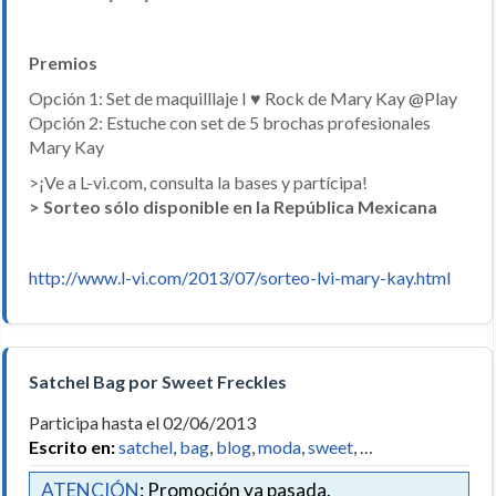
Premios
Opción 1: Set de maquilllaje I ♥ Rock de Mary Kay @Play
Opción 2: Estuche con set de 5 brochas profesionales
Mary Kay
>¡Ve a L-vi.com, consulta la bases y partícipa!
> Sorteo sólo disponible en la República Mexicana
http://www.l-vi.com/2013/07/sorteo-lvi-mary-kay.html
Satchel Bag por Sweet Freckles
Participa hasta el 02/06/2013
Escrito en:
satchel
,
bag
,
blog
,
moda
,
sweet
, …
ATENCIÓN
: Promoción ya pasada.