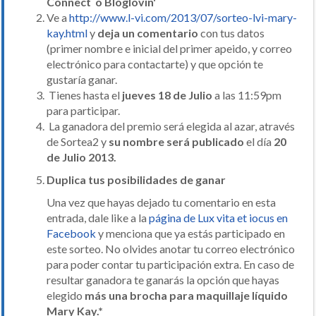
Connect o Bloglovin'
Ve a
http://www.l-vi.com/2013/07/sorteo-lvi-mary-
kay.html
y
deja un comentario
con tus datos
(primer nombre e inicial del primer apeido, y correo
electrónico para contactarte) y que opción te
gustaría ganar.
Tienes hasta el
jueves 18 de Julio
a las 11:59pm
para participar.
La ganadora del premio será elegida al azar, através
de Sortea2 y
su nombre será publicado
el día
20
de Julio 2013.
Duplica tus posibilidades de ganar
Una vez que hayas dejado tu comentario en esta
entrada, dale like a la
página de Lux vita et iocus en
Facebook
y menciona que ya estás participado en
este sorteo. No olvides anotar tu correo electrónico
para poder contar tu participación extra. En caso de
resultar ganadora te ganarás la opción que hayas
elegido
más una brocha para maquillaje líquido
Mary Kay.*