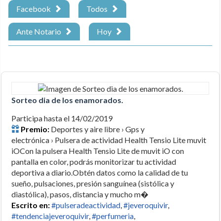
Facebook
Todos
Ante Notario
Hoy
Sorteo dia de los enamorados.
Participa hasta el 14/02/2019
Premio:
Deportes y aire libre › Gps y
electrónica › Pulsera de actividad Health Tensio Lite muvit
iOCon la pulsera Health Tensio Lite de muvit iO con
pantalla en color, podrás monitorizar tu actividad
deportiva a diario.Obtén datos como la calidad de tu
sueño, pulsaciones, presión sanguínea (sistólica y
diastólica), pasos, distancia y mucho m�
Escrito en:
#pulseradeactividad
,
#jeveroquivir
,
#tendenciajeveroquivir
,
#perfumeria
,