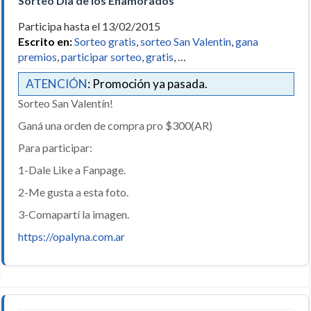
Sorteo Día de los Enamorados
Participa hasta el 13/02/2015
Escrito en:
Sorteo gratis
,
sorteo San Valentin
,
gana
premios
,
participar sorteo
,
gratis
, …
ATENCIÓN
: Promoción ya pasada.
Sorteo San Valentín!
Ganá una orden de compra pro $300(AR)
Para participar:
1-Dale Like a Fanpage.
2-Me gusta a esta foto.
3-Comapartí la imagen.
https://opalyna.com.ar