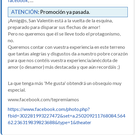
facebook
, …
ATENCIÓN
: Promoción ya pasada.
¡Amig@s, San Valentín está a la vuelta de la esquina,
preparado para disparar sus flechas de amor!
Pero no queremos que él se lleve todo el protagonismo,
no.
Queremos contar con vuestra experiencia en este terreno
que tantas alegrías y disgustos da a nuestro pobre corazón
para que nos contéis vuestra experiencia/anécdota de
amor (o desamor) más destacada y que aún recordáis ;)
La que tenga más 'Me gusta' obtendrá un obsequio muy
especial.
www.facebook.com/tepremiamos
https://www.facebook.com/photo.php?
fbid=302281993227472&set=a.250209211768084.564
62.236319839823688&type=1&theater