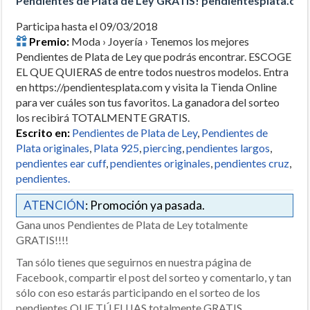
Pendientes de Plata de Ley GRATIS! pendientesplata.co
Participa hasta el 09/03/2018
Premio:
Moda › Joyería › Tenemos los mejores
Pendientes de Plata de Ley que podrás encontrar. ESCOGE
EL QUE QUIERAS de entre todos nuestros modelos. Entra
en https://pendientesplata.com y visita la Tienda Online
para ver cuáles son tus favoritos. La ganadora del sorteo
los recibirá TOTALMENTE GRATIS.
Escrito en:
Pendientes de Plata de Ley
,
Pendientes de
Plata originales
,
Plata 925
,
piercing
,
pendientes largos
,
pendientes ear cuff
,
pendientes originales
,
pendientes cruz
,
pendientes.
ATENCIÓN
: Promoción ya pasada.
Gana unos Pendientes de Plata de Ley totalmente
GRATIS!!!!
Tan sólo tienes que seguirnos en nuestra página de
Facebook, compartir el post del sorteo y comentarlo, y tan
sólo con eso estarás participando en el sorteo de los
pendientes QUE TÚ ELIJAS totalmente GRATIS.