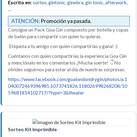
Escrito en:
sorteo
,
gintonic
,
ginebra
,
gin tonic
,
afterwork
,
…
ATENCIÓN
: Promoción ya pasada.
Consigue un Pack Goa Gin compuesto por botella y copas
de balón para compartir con quien tu quieras.
Etiqueta a tu amigo con quien compartirías y gana! :)
Cuéntanos con quien compartirías la experiencia Goa Gin
y menciónalo en los comentarios ¡Mucha suerte!
👇
No
olvides seguirnos para estar al día de nuestras sorpresas.
https://www.facebook.com/goalondondrygin/photos/a.1
040072469396985.1073741826.118026998268208/10
59681814102717/?type=3&theater
Sorteo Kit Imprimible