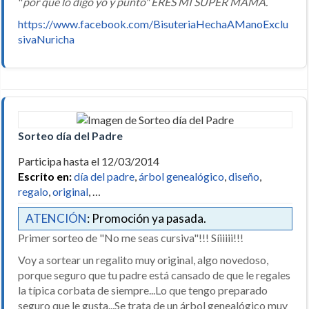
"
por que lo digo yo y punto" ERES MI SUPER MAMÁ.
https://www.facebook.com/BisuteriaHechaAManoExclu
sivaNuricha
Sorteo día del Padre
Participa hasta el 12/03/2014
Escrito en:
día del padre
,
árbol genealógico
,
diseño
,
regalo
,
original
, …
ATENCIÓN
: Promoción ya pasada.
Primer sorteo de "No me seas cursiva"!!! Síiiiii!!!
Voy a sortear un regalito muy original, algo novedoso,
porque seguro que tu padre está cansado de que le regales
la típica corbata de siempre...Lo que tengo preparado
seguro que le gusta...Se trata de un árbol genealógico muy