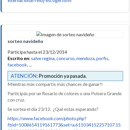
internacional-reloj-escoger.html
sorteo navideño
Participa hasta el 23/12/2014
Escrito en:
salve regina
,
concurso
,
mendoza
,
porfis
,
facebook
, …
ATENCIÓN
: Promoción ya pasada.
Mientras más compartís más chances de ganar!!
Participás por un Rosario de colores o una Pulsera Grande
con cruz.
Se sortea el día 23/12. ¿Qué estas esperando?
https://www.facebook.com/photo.php?
fbid=1008654119161773&set=a.611034152257107.15