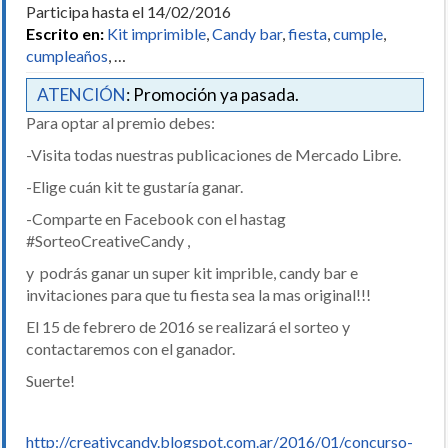
Participa hasta el 14/02/2016
Escrito en:
Kit imprimible
,
Candy bar
,
fiesta
,
cumple
,
cumpleaños
, …
ATENCIÓN
: Promoción ya pasada.
Para optar al premio debes:
-Visita todas nuestras publicaciones de Mercado Libre.
-Elige cuán kit te gustaría ganar.
-Comparte en Facebook con el hastag
#SorteoCreativeCandy ,
y podrás ganar un super kit imprible, candy bar e
invitaciones para que tu fiesta sea la mas original!!!
El 15 de febrero de 2016 se realizará el sorteo y
contactaremos con el ganador.
Suerte!
http://creativcandy.blogspot.com.ar/2016/01/concurso-