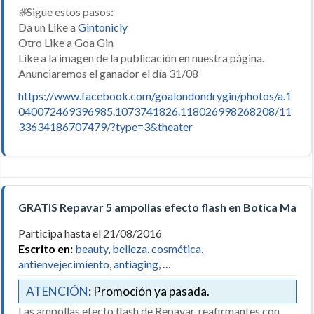
☀
Sigue estos pasos:
Da un Like a
Gintonicly
Otro Like a Goa Gin
Like a la imagen de la publicación en nuestra página.
Anunciaremos el ganador el día 31/08
https://www.facebook.com/goalondondrygin/photos/a.1
040072469396985.1073741826.118026998268208/11
33634186707479/?type=3&theater
GRATIS Repavar 5 ampollas efecto flash en Botica Manc
Participa hasta el 21/08/2016
Escrito en:
beauty
,
belleza
,
cosmética
,
antienvejecimiento
,
antiaging
, …
ATENCIÓN
: Promoción ya pasada.
Las ampollas efecto flash de Repavar, reafirmantes con