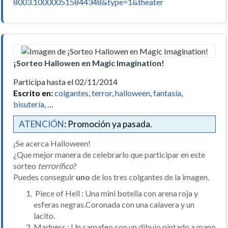
8003.100000515844348&type=1&theater
¡Sorteo Hallowen en Magic Imagination!
Participa hasta el 02/11/2014
Escrito en:
colgantes
,
terror
,
halloween
,
fantasía
,
bisutería
, …
ATENCIÓN
: Promoción ya pasada.
¡Se acerca Halloween!
¿Que mejor manera de celebrarlo que participar en este
sorteo
terrorífico
?
Puedes conseguir
uno
de los tres colgantes de la imagen.
Piece of Hell : Una mini botella con arena roja y
esferas negras.Coronada con una calavera y un
lacito.
Madness : Un camafeo con un dibujo pintado a mano